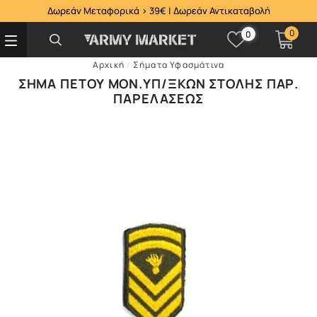
Δωρεάν Μεταφορικά > 39€ | Δωρεάν Αντικαταβολή
0
0
Αρχική
/
Σήματα Υφασμάτινα
ΣΉΜΑ ΠΈΤΟΥ ΜΟΝ.ΥΠ/ΞΚΏΝ ΣΤΟΛΉΣ ΠΑΡ.
ΠΑΡΕΛΆΣΕΩΣ