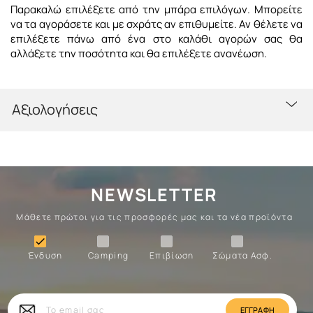
Παρακαλώ επιλέξετε από την μπάρα επιλόγων. Μπορείτε
να τα αγοράσετε και με σχράτς αν επιθυμείτε. Αν θέλετε να
επιλέξετε πάνω από ένα στο
καλάθι
αγορών σας θα
αλλάξετε την ποσότητα και θα επιλέξετε ανανέωση.
Αξιολογήσεις
NEWSLETTER
Μάθετε πρώτοι για τις προσφορές μας και τα νέα προϊόντα
Ένδυση
Camping
Επιβίωση
Σώματα

Ένδυση
Camping
Επιβίωση
Σώματα Ασφ.
Σώματα
Επιβίωση
Camping
Ένδυση
Το
email