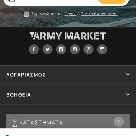
σας
Συμφωνώ με τους
Όρους
&
Πολιτική Απορρήτου
Facebook
Twitter
Tiktok
YouTube
Pinterest
Instagram

ΛΟΓΑΡΙΑΣΜΟΣ

ΒΟΗΘΕΙΑ
ΚΑΤΑΣΤΗΜΑΤΑ