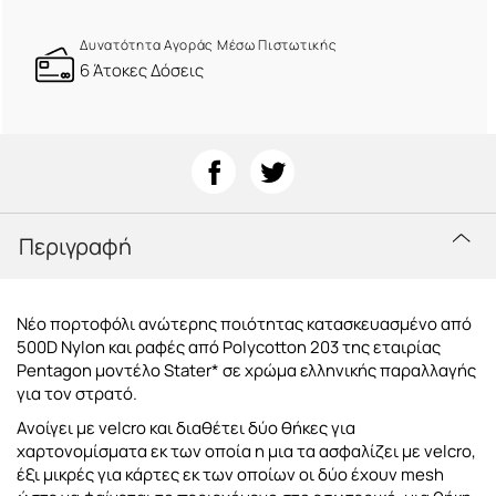
Δυνατότητα Αγοράς Μέσω Πιστωτικής
6 Άτοκες Δόσεις
Περιγραφή
Νέο πορτοφόλι ανώτερης ποιότητας κατασκευασμένο από
500D Νylon και ραφές από Polycotton 203 της εταιρίας
Pentagon
μοντέλο Stater*
σε χρώμα ελληνικής παραλλαγής
για τον στρατό.
Ανοίγει με velcro και διαθέτει δύο θήκες για
χαρτονομίσματα εκ των οποία η μια τα ασφαλίζει με velcro,
έξι μικρές για κάρτες εκ των οποίων οι δύο έχουν mesh