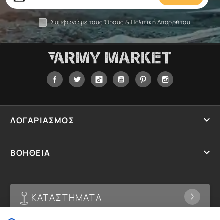
σας
Συμφωνώ με τους
Όρους
&
Πολιτική Απορρήτου
Facebook
Twitter
Tiktok
YouTube
Pinterest
Instagram

ΛΟΓΑΡΙΑΣΜΟΣ

ΒΟΗΘΕΙΑ
ΚΑΤΑΣΤΗΜΑΤΑ