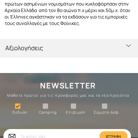
πρώτων ασημένιων νομισμάτων που κυκλοφόρησαν στην
Αρχαία Ελλάδα από τον 8ο αιώνα π.χ μέρχι και 50μ.χ. όταν
οι Έλληνες αγκάστηκαν να τα εκδόσουν για τις εμπορικές
τους συναλλαγές με τους Φοίνικες.
Αξιολογήσεις
NEWSLETTER
Μάθετε πρώτοι για τις προσφορές μας και τα νέα προϊόντα
Ένδυση
Camping
Επιβίωση
Σώματα

Ένδυση
Camping
Επιβίωση
Σώματα Ασφ.
Σώματα
Επιβίωση
Camping
Ένδυση
Το
email