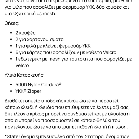
ώστε να φαίνεται το περιεχόμενο στο εσωτερικό, μια θήκη
για ψιλά που ασφαλίζει με φερμουάρ YKK, δύο κρυφές και
μια εξωτερική με mesh.
Θήκες:
2 κρυφές
2 για χαρτονομίσματα
1 για ψιλά με κλείνει φερμουάρ ΥΚΚ
6 για κάρτες που ασφαλίζουν με κάθετο Velcro
1 εξωτερική με mesh για ταυτότητα που σφραγίζει με
Velcro
Υλικά Κατασκευής:
500D Nylon Cordura®
YKK® Zipper
Διαθέτει σημείο υποδοχής κρίκου ώστε να περαστεί
κάποιο κλειδί ή κλειδιά που επιθυμείτε να έχετε μαζί σας.
Επιπλέον ο κρίκος μπορεί να συνδυαστεί και με αλυσίδα η
οποία μπορεί να προσαρμοστεί σε κάποιο θηλύκι του
παντελονιού ώστε να αποτραπεί πιθανή κλοπή ή πτώση.
*Stater όνομα εμπνευσμένο από τον Στατήρα, όνομα των