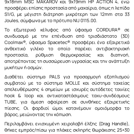
9x18mm MSC MAKAROV και 9x19mm HP ACTION 4, ενώ
προσφέρει επίσης προστασία από μαχαίρια, όπως η λεπίδα
S1/G, με μέγιστη διάτρηση μικρότερη των 12mm στα 33
Joules, σύμφωνα με το πρότυπο NIJ 0115.00.
Το εξωτερικό κέλυφος από ύφασμα CORDURA® σε
συνδυασμό με την επένδυση από τρισδιάστατο (3D)
Coolmax®, ύφασμα Spacetec® προσφέρει ένα εξαιρετικά
ανθεκτικό γιλέκο το οποίο παρέχει αντιβακτηριακή
προστασία, ρύθμιση θερμοκρασίας και διαπνοή,
αποτρέποντας τη συσσώρευση υγρασίας και την ανάπτυξη
μυκήτων ή οσμών.
Διαθέτει σύστημα PALS για προσαρμογή εξοπλισμού
συμβατού με το σύστημα MOLLE και σύστημα ταχείας
απελευθέρωσης 4 σημείων με ισχυρές αυτόδετες ταινίες
hook & loop και αντικαταστάσιμους ταχυ-συνδέσμους
TUBE, για άμεση αφαίρεση σε συνθήκες εξαιρετικής
πίεσης. Οι φαρδιοί ώμοι κατανέμουν ομοιόμορφα το
βάρος, μειώνοντας την κόπωση.
Περιλαμβάνει ενισχυμένη χειρολαβή έλξης (Drag Handle),
θήκες εμπρός/πίσω για πλάκες σκληρής θωράκισης 25×30