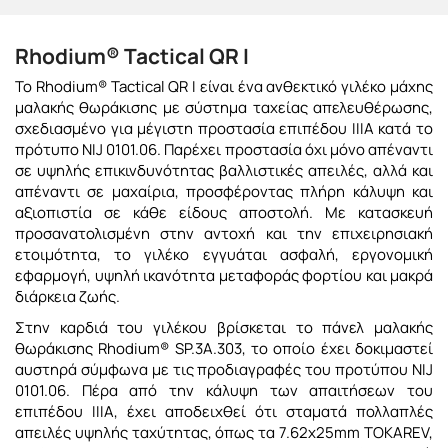
Rhodium® Tactical QR I
Το Rhodium® Tactical QR I είναι ένα ανθεκτικό γιλέκο μάχης
μαλακής θωράκισης με σύστημα ταχείας απελευθέρωσης,
σχεδιασμένο για μέγιστη προστασία επιπέδου IIIA κατά το
πρότυπο NIJ 0101.06. Παρέχει προστασία όχι μόνο απέναντι
σε υψηλής επικινδυνότητας βαλλιστικές απειλές, αλλά και
απέναντι σε μαχαίρια, προσφέροντας πλήρη κάλυψη και
αξιοπιστία σε κάθε είδους αποστολή. Με κατασκευή
προσανατολισμένη στην αντοχή και την επιχειρησιακή
ετοιμότητα, το γιλέκο εγγυάται ασφαλή, εργονομική
εφαρμογή, υψηλή ικανότητα μεταφοράς φορτίου και μακρά
διάρκεια ζωής.
Στην καρδιά του γιλέκου βρίσκεται το πάνελ μαλακής
θωράκισης Rhodium® SP.3A.303, το οποίο έχει δοκιμαστεί
αυστηρά σύμφωνα με τις προδιαγραφές του προτύπου NIJ
0101.06. Πέρα από την κάλυψη των απαιτήσεων του
επιπέδου IIIA, έχει αποδειχθεί ότι σταματά πολλαπλές
απειλές υψηλής ταχύτητας, όπως τα 7.62x25mm TOKAREV,