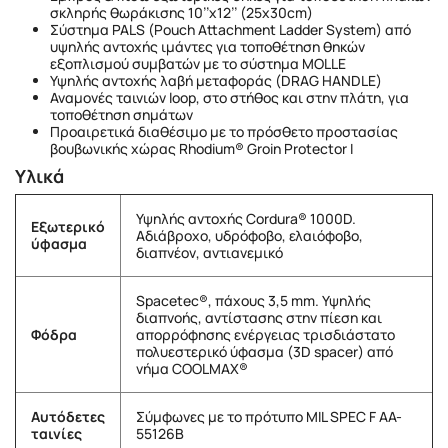
σκληρής θωράκισης 10’’x12’’ (25x30cm)
Σύστημα PALS (Pouch Attachment Ladder System) από
υψηλής αντοχής ιμάντες για τοποθέτηση θηκών
εξοπλισμού συμβατών με το σύστημα MOLLE
Υψηλής αντοχής λαβή μεταφοράς (DRAG HANDLE)
Αναμονές ταινιών loop, στο στήθος και στην πλάτη, για
τοποθέτηση σημάτων
Προαιρετικά διαθέσιμο με το πρόσθετο προστασίας
βουβωνικής χώρας Rhodium® Groin Protector I
Υλικά
Υψηλής αντοχής Cordura® 1000D.
Εξωτερικό
Αδιάβροχο, υδρόφοβο, ελαιόφοβο,
ύφασμα
διαπνέον, αντιανεμικό
Spacetec®, πάχους 3,5 mm. Υψηλής
διαπνοής, αντίστασης στην πίεση και
Φόδρα
απορρόφησης ενέργειας τρισδιάστατο
πολυεστερικό ύφασμα (3D spacer) από
νήμα COOLMAX®
Αυτόδετες
Σύμφωνες με το πρότυπο MIL SPEC F AA-
ταινίες
55126B