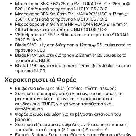
Μέσος όρος BFS: 7.62x25mm FMJ TOKAREV LC ≤ 26mm @
520 ±10m/s κατά το πρότυπο NIJ 0101.06 / C-2
Μέσος όρος BFS: 9x18mm FMJ MAKAROV MSC ≤ 17mm @
330 ±10m/s κατά το πρότυπο NIJ 0101.06 / C-2
Μέσος όρος BFS: 9x19mm HP ACTION 4 RUAG ≤ 16mm @
460 ±10m/s κατά το πρότυπο NIJ 0101.06 / C-2
V50: θραύσμα 1 FSP ≥ 604m/s κατά το πρότυπο STANAG
2920 Ed.A v.2
Blade S1/G: μέγιστη διάτρηση ≤ 12mm @ 33 Joules κατά το
πρότυπο NIJ00
Blade P1/A: μέγιστη διάτρηση ≤ 20mm @ 20 Joules κατά
το πρότυπο NIJ00
Blade P1/B: μέγιστη διάτρηση ≤ 17mm @ 24 Joules κατά το
πρότυπο NIJ00
Χαρακτηριστικά Φορέα
Επιφάνεια κάλυψης 360° (στήθος, πλάτη, πλευρά)
Σύστημα προσαρμογής έξι σημείων, στους ώμους, τη
μέση και την πλάτη, με αντικαταστάσιμους ταχύ-
συνδέσμους “TUBE”, για γρήγορη τοποθέτηση και
αποδέσμευση
Φαρδείς ώμοι και μέση για τη βέλτιστη κατανομή του
βάρους
Σύστημα εξαερισμού με υψηλής αντίστασης στην πίεση,
τρισδιάστατο ύφασμα (3D spacer) Spacetec®
Εμπρός & πίσω εξωτερικές θήκες για τοποθέτηση πλακών