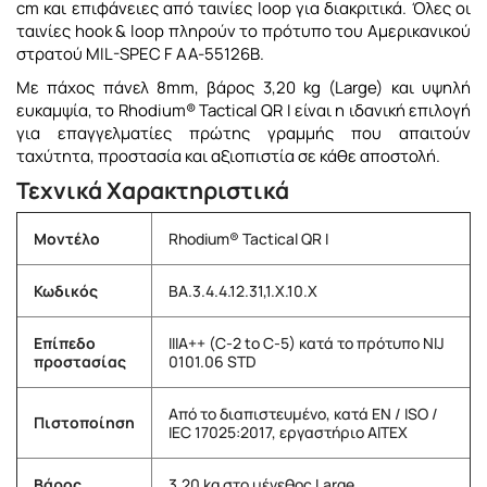
cm και επιφάνειες από ταινίες loop για διακριτικά. Όλες οι
ταινίες hook & loop πληρούν το πρότυπο του Αμερικανικού
στρατού MIL-SPEC F AA-55126B.
Με πάχος πάνελ 8mm, βάρος 3,20 kg (Large) και υψηλή
ευκαμψία, το Rhodium® Tactical QR I είναι η ιδανική επιλογή
για επαγγελματίες πρώτης γραμμής που απαιτούν
ταχύτητα, προστασία και αξιοπιστία σε κάθε αποστολή.
Τεχνικά Χαρακτηριστικά
Μοντέλο
Rhodium® Tactical QR I
Κωδικός
BA.3.4.4.12.31,1.X.10.X
Επίπεδο
IIIA++ (C-2 to C-5) κατά το πρότυπο NIJ
προστασίας
0101.06 STD
Από το διαπιστευμένο, κατά EN / ISO /
Πιστοποίηση
IEC 17025:2017, εργαστήριο AITEX
Βάρος
3,20 kg στο μέγεθος Large