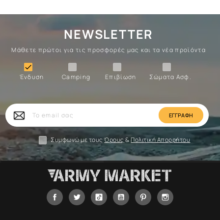
NEWSLETTER
Μάθετε πρώτοι για τις προσφορές μας και τα νέα προϊόντα
Ένδυση
Camping
Επιβίωση
Σώματα

Ένδυση
Camping
Επιβίωση
Σώματα Ασφ.
Σώματα
Επιβίωση
Camping
Ένδυση
Το
email
σας
Συμφωνώ με τους
Όρους
&
Πολιτική Απορρήτου
Facebook
Twitter
Tiktok
YouTube
Pinterest
Instagram