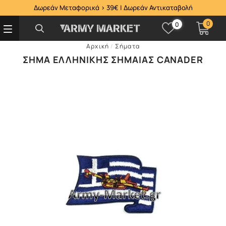
Δωρεάν Μεταφορικά > 39€ | Δωρεάν Αντικαταβολή
0
0
Αρχική
/
Σήματα
ΣΉΜΑ ΕΛΛΗΝΙΚΉΣ ΣΗΜΑΊΑΣ CANADER