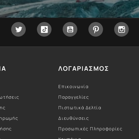
Facebook
Twitter
Tiktok
YouTube
Pinterest
Inst
ΙΑ
ΛΟΓΑΡΙΑΣΜΟΣ
Επικοινωνία
ωτήσεις
Παραγγελίες
σης
Πιστωτικά Δελτία
ληρωμής
Διευθύνσεις
ρήσης
Προσωπικές Πληροφορίες