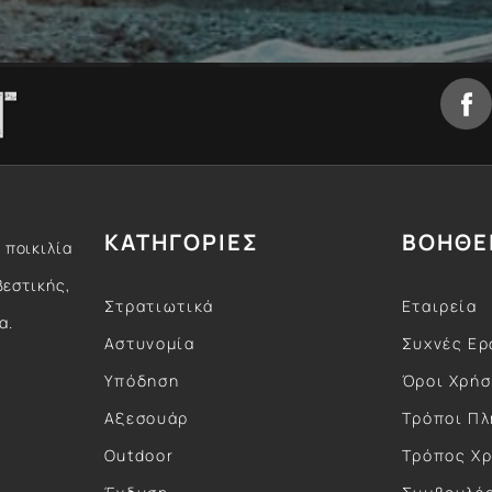
ΚΑΤΗΓΟΡΙΕΣ
ΒΟΗΘΕ
 ποικιλία
βεστικής,
Στρατιωτικά
Εταιρεία
α.
Αστυνομία
Συχνές Ερ
Υπόδηση
Όροι Χρή
Αξεσουάρ
Τρόποι Π
Outdoor
Τρόπος Χ