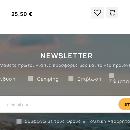
25,50 €
NEWSLETTER
Μάθετε πρώτοι για τις προσφορές μας και τα νέα προϊόν
Ένδυση
Camping
Επιβίωση
νδυση
Camping
Επιβίωση
Σώματα
ίωση
Camping
Ένδυση
Συμφωνώ με τους
Όρους
&
Πολιτική Απορρήτ