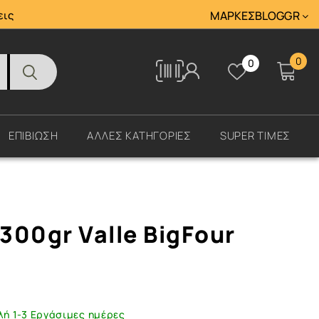
Tracking
εις
ΜΆΡΚΕΣ
BLOG
GR
0
0
Tracking
ΕΠΙΒΙΩΣΗ
ΑΛΛΕΣ ΚΑΤΗΓΟΡΙΕΣ
SUPER ΤΙΜΕΣ
300gr Valle BigFour
λή 1-3 Εργάσιμες ημέρες