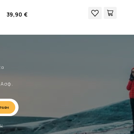
39,90 €
τα
Σώματα
 Ασφ.
ου