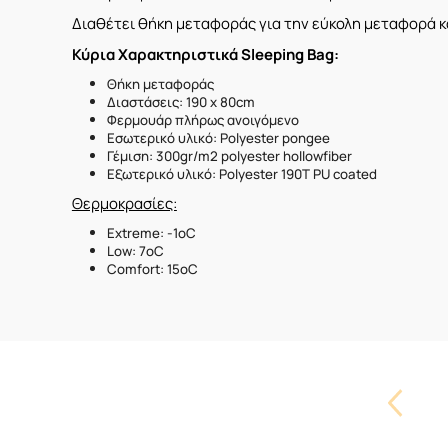
Διαθέτει θήκη μεταφοράς για την εύκολη μεταφορά κ
Κύρια Χαρακτηριστικά Sleeping Bag:
Θήκη μεταφοράς
Διαστάσεις: 190 x 80cm
Φερμουάρ πλήρως ανοιγόμενο
Εσωτερικό υλικό: Polyester pongee
Γέμιση: 300gr/m2 polyester hollowfiber
Εξωτερικό υλικό: Polyester 190T PU coated
Θερμοκρασίες:
Extreme: -1oC
Low: 7oC
Comfort: 15oC
Carouse
Button