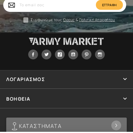
Το
email
σας
Συμφωνώ με τους
Όρους
&
Πολιτική Απορρήτου
Facebook
Twitter
Tiktok
YouTube
Pinterest
Instagram

ΛΟΓΑΡΙΑΣΜΟΣ

ΒΟΗΘΕΙΑ
ΚΑΤΑΣΤΗΜΑΤΑ