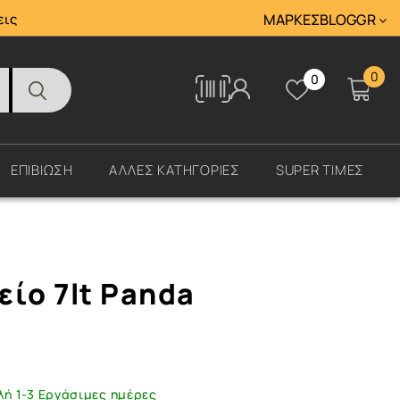
Tracking
εις
ΜΆΡΚΕΣ
BLOG
GR
0
0
Tracking
ΕΠΙΒΙΩΣΗ
ΑΛΛΕΣ ΚΑΤΗΓΟΡΙΕΣ
SUPER ΤΙΜΕΣ
είο 7lt Panda
λή 1-3 Εργάσιμες ημέρες