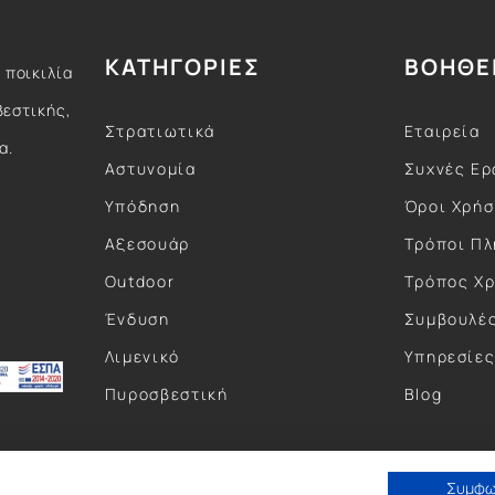
ΚΑΤΗΓΟΡΙΕΣ
ΒΟΗΘΕ
 ποικιλία
βεστικής,
Στρατιωτικά
Εταιρεία
α.
Αστυνομία
Συχνές Ερ
Υπόδηση
Όροι Χρή
Αξεσουάρ
Τρόποι Π
Outdoor
Τρόπος Χ
Ένδυση
Συμβουλέ
Λιμενικό
Υπηρεσίε
Πυροσβεστική
Blog
Συμφ