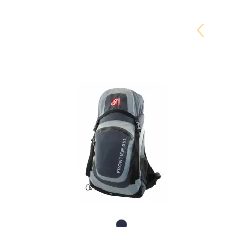
Carouse
Button