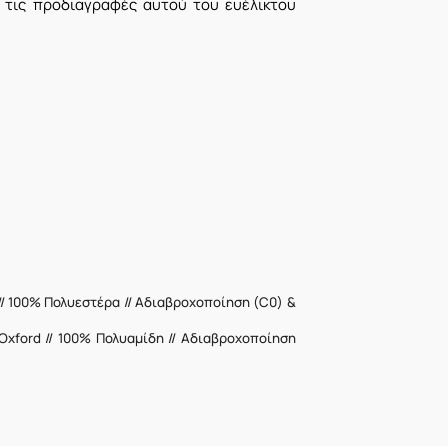
 τις προδιαγραφές αυτού του ευέλικτου
 // 100% Πολυεστέρα // Αδιαβροχοποίηση (C0) &
Oxford // 100% Πολυαμίδη // Αδιαβροχοποίηση