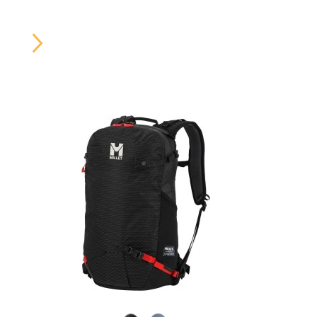
Carousel
Button