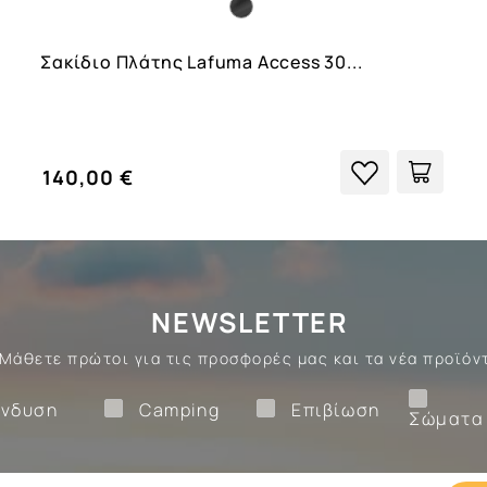
Σακίδιο Πλάτης Lafuma Access 30...
140,00 €
NEWSLETTER
Μάθετε πρώτοι για τις προσφορές μας και τα νέα προϊόν
Ένδυση
Camping
Επιβίωση
νδυση
Camping
Επιβίωση
Σώματα
ίωση
Camping
Ένδυση