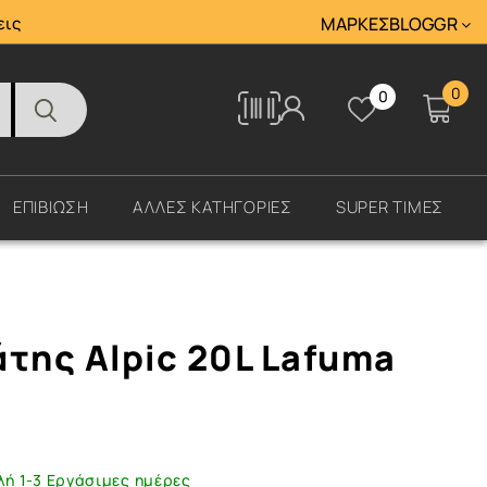
Tracking
εις
ΜΆΡΚΕΣ
BLOG
GR
0
0
Tracking
ΕΠΙΒΙΩΣΗ
ΑΛΛΕΣ ΚΑΤΗΓΟΡΙΕΣ
SUPER ΤΙΜΕΣ
άτης Alpic 20L Lafuma
λή 1-3 Εργάσιμες ημέρες