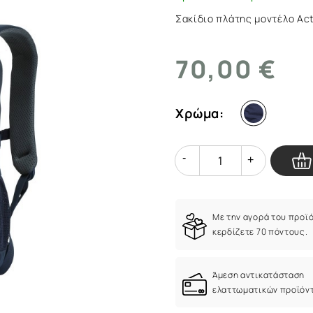
ArmyMarket.gr
Σακίδιο πλάτης μοντέλο Act
70,00 €
Χρώμα:
Quantity
Quantity
Με την αγορά του προϊ
κερδίζετε 70 πόντους.
Άμεση αντικατάσταση
ελαττωματικών προϊόν