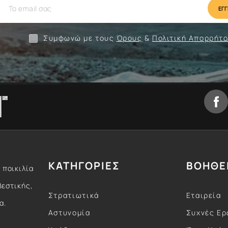
Συμφωνώ με τους
Όρους
&
Πολιτική Απορρήτ
ΚΑΤΗΓΟΡΙΕΣ
ΒΟΗΘΕ
 ποικιλία
βεστικής,
Στρατιωτικά
Εταιρεία
α.
Αστυνομία
Συχνές Ερ