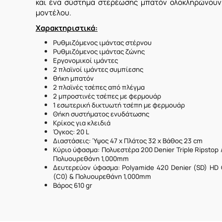
και ένα σύστημα στερέωσης μπατόν ολοκληρώνουν
μοντέλου.
Χαρακτηριστικά:
Ρυθμιζόμενος ιμάντας στέρνου
Ρυθμιζόμενος ιμάντας ζώνης
Εργονομικοί ιμάντες
2 πλαϊνοί ιμάντες συμπίεσης
θήκη μπατόν
2 πλαϊνές τσέπες από πλέγμα
2 μπροστινές τσέπες με φερμουάρ
1 εσωτερική δικτυωτή τσέπη με φερμουάρ
Θήκη συστήματος ενυδάτωσης
Κρίκος για κλειδιά
Όγκος: 20 L
Διαστάσεις: Ύψος 47 x Πλάτος 32 x Βάθος 23 cm
Κύριο ύφασμα: Πολυεστέρα 200 Denier Triple Ripstop
Πολυουρεθάνη 1,000mm
Δευτερεύον ύφασμα: Polyamide 420 Denier (SD) HD 
(C0) & Πολυουρεθάνη 1,000mm
Βάρος 610 gr