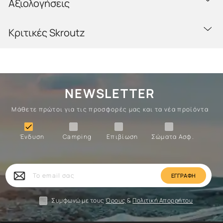
Αξιολογήσεις
Κριτικές Skroutz
NEWSLETTER
Μάθετε πρώτοι για τις προσφορές μας και τα νέα προϊόντα
Ένδυση
Camping
Επιβίωση
Σώματα

Ένδυση
Camping
Επιβίωση
Σώματα Ασφ.
Σώματα
Επιβίωση
Camping
Ένδυση
Το
email
σας
Συμφωνώ με τους
Όρους
&
Πολιτική Απορρήτου