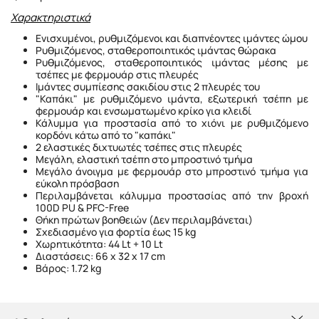
Χαρακτηριστικά
Ενισχυμένοι, ρυθμιζόμενοι και διαπνέοντες ιμάντες ώμου
Ρυθμιζόμενος, σταθεροποιητικός ιμάντας θώρακα
Ρυθμιζόμενος, σταθεροποιητικός ιμάντας μέσης με
τσέπες με φερμουάρ στις πλευρές
Ιμάντες συμπίεσης σακιδίου στις 2 πλευρές του
"Καπάκι" με ρυθμιζόμενο ιμάντα, εξωτερική τσέπη με
φερμουάρ και ενσωματωμένο κρίκο για κλειδί
Κάλυμμα για προστασία από το χιόνι με ρυθμιζόμενο
κορδόνι κάτω από το "καπάκι"
2 ελαστικές διχτυωτές τσέπες στις πλευρές
Μεγάλη, ελαστική τσέπη στο μπροστινό τμήμα
Μεγάλο άνοιγμα με φερμουάρ στο μπροστινό τμήμα για
εύκολη πρόσβαση
Περιλαμβάνεται κάλυμμα προστασίας από την βροχή
100D PU & PFC-Free
Θήκη πρώτων βοηθειών (Δεν περιλαμβάνεται)
Σχεδιασμένο για φορτία έως 15 kg
Χωρητικότητα: 44 Lt + 10 Lt
Διαστάσεις: 66 x 32 x 17 cm
Βάρος: 1.72 kg