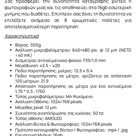
Σας προσφέρει την δυνατότητα καταγραφής βίντεο ή
φωτογραφιών μιας και τις αποθηκεύει στα 16gb εσωτερική
μνήμης που διαθέτει. Επιπλέον σας δίνει τη δυνατότητα να
επιλέξετε ανάμεσα σε 8 χρωματικές παλέτες για
αποτελεσματικότερη παρατήρηση.
Χαρακτηριστικά
Βάρος: 300g
Ανάλυση μικροβολόμετρου: 640×480 pix. @ 12 µm (NETD
<40 mK)
Διάμετρος αντικειμενικού φακού: F35/1.0 mm
Μεγέθυνση: x2.5 – x20
Πεδίο παρατήρησης, μοίρες: 12,5 x 9,4
Πεδίο παρατήρησης σε μέτρα, οριζόντια σε απόσταση
100 μέτρων: 21,9
Απόσταση παρατήρησης σε μέτρα για ένα αντικείμενο
1,70 * 0,5 : 1750
Τύπος μικροβολόμετρου: Μη Ψυχόμενο
Ανάλυση Οθόνης: 1024×768 pixels
Μέγεθος pixel: 12 μm
Συχνότητα αναπλήρωσης της εικόνας: 50 hz
Τύπος οθόνης: AMOLED
Ανάλυση Βίντεο & Φωτογραφίας: 1024×768 pixels
Πρότυπο καταγραφής Βίντεο / Φωτογραφίας: .mp4 / .jpg
Εσωτερική Μνήμη: 16gb