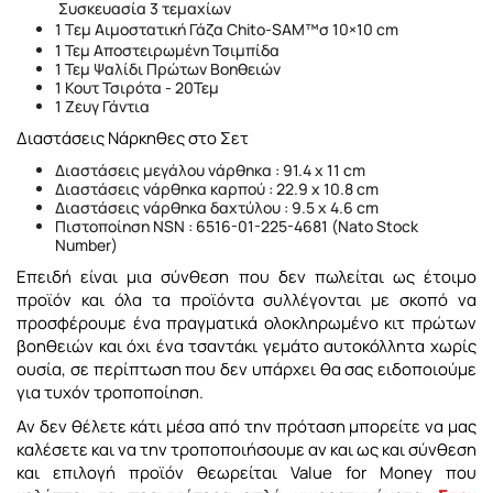
Συσκευασία 3 τεμαχίων
1 Tεμ Αιμοστατική Γάζα Chito-SAM™σ 10×10 cm
1 Τεμ Αποστειρωμένη Τσιμπίδα
1 Τεμ Ψαλίδι Πρώτων Βοηθειών
1 Κουτ Τσιρότα - 20Τεμ
1 Zευγ Γάντια
Διαστάσεις Νάρκηθες στο Σετ
Διαστάσεις μεγάλου νάρθηκα : 91.4 x 11 cm
Διαστάσεις νάρθηκα καρπού : 22.9 x 10.8 cm
Διαστάσεις νάρθηκα δαχτύλου : 9.5 x 4.6 cm
Πιστοποίηση NSN : 6516-01-225-4681 (Nato Stock
Number)
Επειδή είναι μια σύνθεση που δεν πωλείται ως έτοιμο
προϊόν και όλα τα προϊόντα συλλέγονται με σκοπό να
προσφέρουμε ένα πραγματικά ολοκληρωμένο κιτ πρώτων
βοηθειών και όχι ένα τσαντάκι γεμάτο αυτοκόλλητα χωρίς
ουσία, σε περίπτωση που δεν υπάρχει θα σας ειδοποιούμε
για τυχόν τροποποίηση.
Αν δεν θέλετε κάτι μέσα από την πρόταση μπορείτε να μας
καλέσετε και να την τροποποιήσουμε αν και ως και σύνθεση
και επιλογή προϊόν θεωρείται Value for Money που