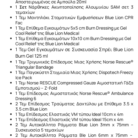
Αποστειρωμένος σε Αμπούλα 20ml
1
Σετ
Νάρθηκες Ακινητοποίησης Αλουμινίου SAM σετ 3
τεμαχίων
1 Τεμ Μαντηλάκι Στοματικών Εμφυσήσεων Blue Lion CPR
Fac
1 Τεμ Επίθεμα Εγκαυμάτων 5x5 cm Burn Dressing με Gel
Cool Relief της Blue Lion Medical
1 Τεμ Επίθεμα Εγκαυμάτων 10x10 cm Burn Dressing με Gel
Cool Relief της Blue Lion Medical
1 Τεμ Gel Εγκαυμάτων σε Συσκευασία Σπρέι Blue Lion
Burn Gel 125 ml
1 Τεμ Τριγωνικός Επίδεσμος Μιας Χρήσης Norse Rescue®
Triangular Bandage
1 Τεμ Παγοκύστη Στιγμιαία Μιας Χρήσης Dispotech Freezy
Ice Pack
1 Τεμ Nοrse RESCUE Compressed Gauze Αιμοστατική Γάζα
Εμποτισμού – Z-Fold
1 Τεμ Επίδεσμος Αιμοστατικός Norse Rescue® Ambulance
Dressing 6
2 Τεμ Επίδεσμος Τραύματος Δαχτύλου με Επίθεμα 3.5 x
3.5 cm Blue Lion
1 Τεμ Επίδεσμος Ελαστικός VM τύπου Ideal 10cm x 4m
1 Tεμ Επίδεσμος Ελαστικός VM τύπου Ideal 15cm x 4m
2 Τεμ Αυτοκόλλητα Ράμματα Blue Lion 3mm x 75mm –
Συσκευασία 5 τεμαχίων
2 Τεμ Αυτοκόλλητα Ράμματα Ble Lion 6mm x 75mm –