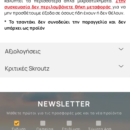
καλύπτει τα περισσότερα απλά μικροατυχήματα.
Στην
συσκευασία δεν περιλαμβάνετε θήκη μεταφοράς
για να
μην προσθέτουμε έξοδα σε όσους ήδη έχουν ή δεν θέλουν.
* Το τσαντάκι δεν συνοδεύει την παραγγελία και δεν
υπάρχει ως προϊόν
Αξιολογήσεις
Κριτικές Skroutz
NEWSLETTER
Μάθετε πρώτοι για τις προσφορές μας και τα νέα προϊόντα
Ένδυση
Camping
Επιβίωση
Σώματα

Ένδυση
Camping
Επιβίωση
Σώματα Ασφ.