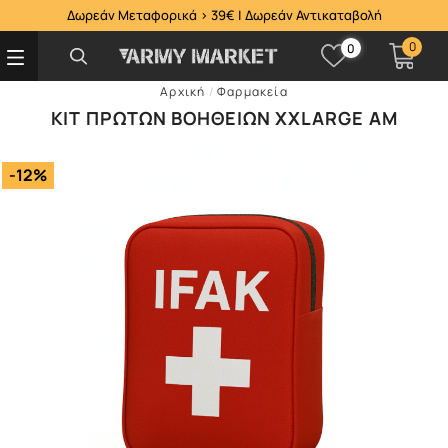
Δωρεάν Μεταφορικά > 39€ | Δωρεάν Αντικαταβολή
0
0
Αρχική
/
Φαρμακεία
ΚΙΤ ΠΡΏΤΩΝ ΒΟΗΘΕΙΏΝ ΧXLARGE AM
-12%