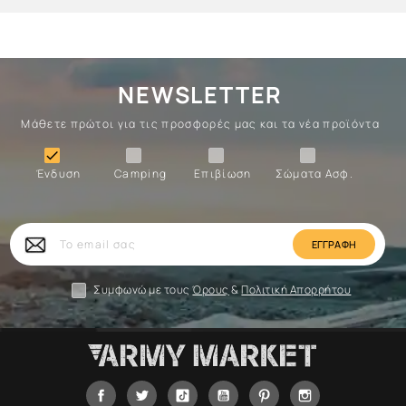
NEWSLETTER
Μάθετε πρώτοι για τις προσφορές μας και τα νέα προϊόντα
Ένδυση
Camping
Επιβίωση
Σώματα

Ένδυση
Camping
Επιβίωση
Σώματα Ασφ.
Σώματα
Επιβίωση
Camping
Ένδυση
Το
email
σας
Συμφωνώ με τους
Όρους
&
Πολιτική Απορρήτου
Facebook
Twitter
Tiktok
YouTube
Pinterest
Instagram