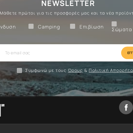
NEWSLETTER
Μάθετε πρώτοι για τις προσφορές μας και τα νέα προϊόν
Ένδυση
Camping
Επιβίωση
νδυση
Camping
Επιβίωση
Σώματα
ίωση
Camping
Ένδυση
Συμφωνώ με τους
Όρους
&
Πολιτική Απορρήτ