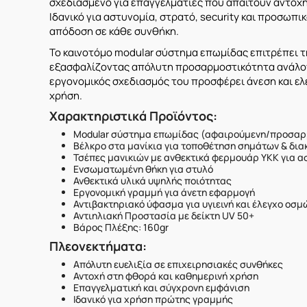
σχεδιασμένο για επαγγελματίες που απαιτούν αντοχή
Ιδανικό για αστυνομία, στρατό, security και προσωπ
απόδοση σε κάθε συνθήκη.
Το καινοτόμο modular σύστημα επωμίδας επιτρέπει 
εξασφαλίζοντας απόλυτη προσαρμοστικότητα ανάλογα
εργονομικός σχεδιασμός του προσφέρει άνεση και ελ
χρήση.
Χαρακτηριστικά Προϊόντος:
Modular σύστημα επωμίδας (αφαιρούμενη/προσαρ
Βέλκρο στα μανίκια για τοποθέτηση σημάτων & δια
Τσέπες μανικιών με ανθεκτικά φερμουάρ YKK για 
Ενσωματωμένη θήκη για στυλό
Ανθεκτικά υλικά υψηλής ποιότητας
Εργονομική γραμμή για άνετη εφαρμογή
Αντιβακτηριακό ύφασμα για υγιεινή και έλεγχο οσμ
Αντιηλιακή Προστασία με δείκτη UV 50+
Βάρος Πλέξης: 160gr
Πλεονεκτήματα:
Απόλυτη ευελιξία σε επιχειρησιακές συνθήκες
Αντοχή στη φθορά και καθημερινή χρήση
Επαγγελματική και σύγχρονη εμφάνιση
Ιδανικό για χρήση πρώτης γραμμής