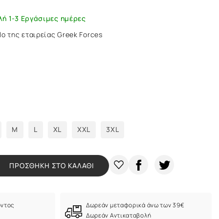
λή 1-3 Εργάσιμες ημέρες
o της εταιρείας Greek Forces
M
L
XL
XXL
3XL
ΠΡΟΣΘΗΚΗ ΣΤΟ ΚΑΛΑΘΙ
όντος
Δωρεάν μεταφορικά άνω των 39€
Δωρεάν Αντικαταβολή