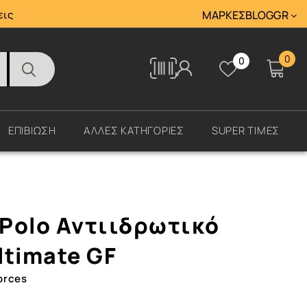
Tracking
εις
ΜΆΡΚΕΣ
BLOG
GR
0
0
Tracking
ΕΠΙΒΙΩΣΗ
ΑΛΛΕΣ ΚΑΤΗΓΟΡΙΕΣ
SUPER ΤΙΜΕΣ
Polo Αντιιδρωτικό
ltimate GF
orces