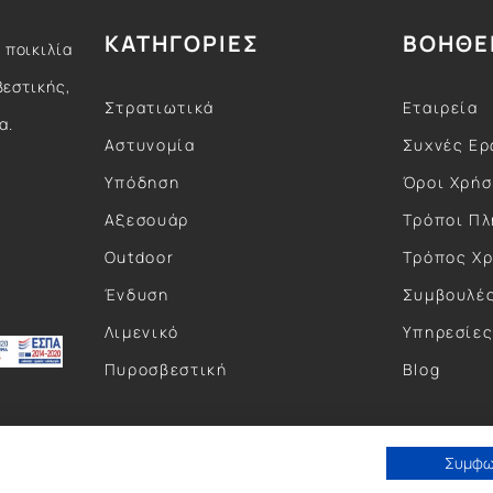
ΚΑΤΗΓΟΡΙΕΣ
ΒΟΗΘΕ
 ποικιλία
βεστικής,
Στρατιωτικά
Εταιρεία
α.
Αστυνομία
Συχνές Ερ
Υπόδηση
Όροι Χρή
Αξεσουάρ
Τρόποι Π
Outdoor
Τρόπος Χ
Ένδυση
Συμβουλέ
Λιμενικό
Υπηρεσίε
Πυροσβεστική
Blog
Συμφ