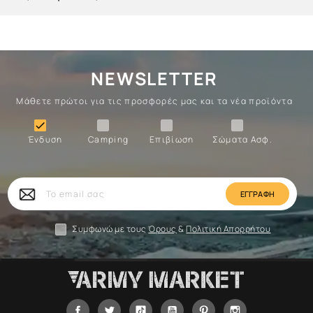
NEWSLETTER
Μάθετε πρώτοι για τις προσφορές μας και τα νέα προϊόντα
Ένδυση
Camping
Επιβίωση
Σώματα

Ένδυση
Camping
Επιβίωση
Σώματα Ασφ.
Σώματα
Επιβίωση
Camping
Ένδυση
Το
email
σας
Συμφωνώ με τους
Όρους
&
Πολιτική Απορρήτου
Facebook
Twitter
Tiktok
YouTube
Pinterest
Instagram