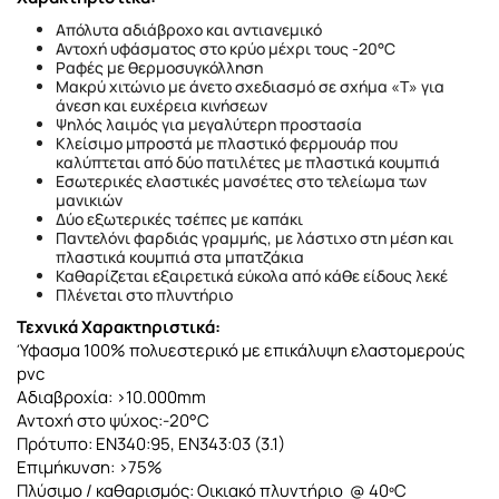
Απόλυτα αδιάβροχο και αντιανεμικό
Αντοχή υφάσματος στο κρύο μέχρι τους -20°C
Ραφές με θερμοσυγκόλληση
Μακρύ χιτώνιο με άνετο σχεδιασμό σε σχήμα «Τ» για
άνεση και ευχέρεια κινήσεων
Ψηλός λαιμός για μεγαλύτερη προστασία
Κλείσιμο μπροστά με πλαστικό φερμουάρ που
καλύπτεται από δύο πατιλέτες με πλαστικά κουμπιά
Εσωτερικές ελαστικές μανσέτες στο τελείωμα των
μανικιών
Δύο εξωτερικές τσέπες με καπάκι
Παντελόνι φαρδιάς γραμμής, με λάστιχο στη μέση και
πλαστικά κουμπιά στα μπατζάκια
Καθαρίζεται εξαιρετικά εύκολα από κάθε είδους λεκέ
Πλένεται στο πλυντήριο
Τεχνικά Χαρακτηριστικά:
Ύφασμα 100% πολυεστερικό με επικάλυψη ελαστομερούς
pvc
Αδιαβροχία: >10.000mm
Αντοχή στο ψύχος:-20°C
Πρότυπο: EN340:95, EN343:03 (3.1)
Επιμήκυνση: >75%
Πλύσιμο / καθαρισμός: Οικιακό πλυντήριο @ 40ºC