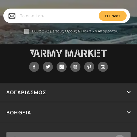
Το
email
σας
Συμφωνώ με τους
Όρους
&
Πολιτική Απορρήτου
Facebook
Twitter
Tiktok
YouTube
Pinterest
Instagram

ΛΟΓΑΡΙΑΣΜΟΣ

ΒΟΗΘΕΙΑ