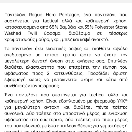
Παντελόνι Rogue Hero Pentagon, ένα παντελόνι που
συστήνεται για tactical αλλά και καθημερινή χρήση,
κατασκευασμένο από 65% Βαμβάκι και 35% Polyester Stone
Washed Twill ύφασμα, διαθέσιμο σε τέσσερις
χρωματισμούς μαύρο, γκρι, μπεζ και καφέ ανοιχτό.
Το παντελόνι έχει ελαστικές ραφές και διαθέτει καβάλο
σχεδιασμένο με τέτοιο τρόπο ώστε να έχετε την
μεγαλύτερη δυνατή άνεση στις κινήσεις σας. Επιπλέον
δ
ιαθέτει ελαστικότητα που επιτρέπει την κίνηση του
υφάσματος προς 2 κατευνθύσεις.
Προσδίδει άριστη
εφαρμογή χωρίς να μετακινείται ακόμη και κάτω από
συνθήκες έντονης δράσης.
Ένα παντελόνι που συστήνεται για tactical αλλά και
καθημερινή χρήση. Είναι εξοπλισμένο με φερμουάρ YKK®
για μεγαλύτερη αντοχή και διαθέτει πέντε τσέπες
συνολικά. Δύο τσέπες στο μπροστινό μέρος με ενίσχυση
υφάσματος στο εσωτερικό, δύο τσέπες στο πίσω μέρος
του παντελονιού, με δύο επιπλέον θέσεις για γεμιστήρες ή
για πολύ και μία μικρή επίσης στο μπροστινό μέρος επάνω