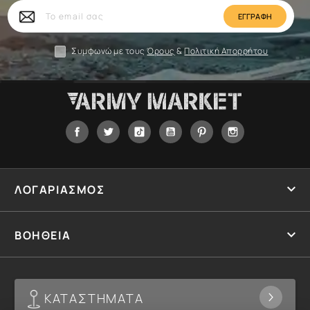
Το
email
σας
Συμφωνώ με τους
Όρους
&
Πολιτική Απορρήτου
Facebook
Twitter
Tiktok
YouTube
Pinterest
Instagram

ΛΟΓΑΡΙΑΣΜΟΣ

ΒΟΗΘΕΙΑ
ΚΑΤΑΣΤΗΜΑΤΑ