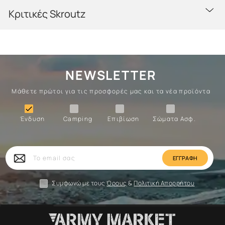
Κριτικές Skroutz
NEWSLETTER
Μάθετε πρώτοι για τις προσφορές μας και τα νέα προϊόντα
Ένδυση
Camping
Επιβίωση
Σώματα

Ένδυση
Camping
Επιβίωση
Σώματα Ασφ.
Σώματα
Επιβίωση
Camping
Ένδυση
Το
email
σας
Συμφωνώ με τους
Όρους
&
Πολιτική Απορρήτου