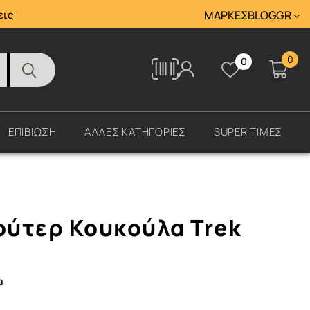
Tracking
εις
ΜΆΡΚΕΣ
BLOG
GR
0
0
Tracking
ΕΠΙΒΙΩΣΗ
ΑΛΛΕΣ ΚΑΤΗΓΟΡΙΕΣ
SUPER ΤΙΜΕΣ
ύτερ Κουκούλα Trek
a