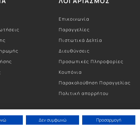
ΙΑ
ΛΟΓΑΡΙΑΣΜΟΣ
Επικοινωνία
ωτήσεις
Παραγγελίες
σης
Πιστωτικά Δελτία
ληρωμής
Διευθύνσεις
ρήσης
Προσωπικές Πληροφορίες
ς
Κουπόνια
ς
Παρακολούθηση Παραγγελίας
Πολιτική απορρήτου
ωνώ
Δεν συμφωνώ
Προσαρμογή
Concept by Paterman.
Κατασκευή eShop by Anontec