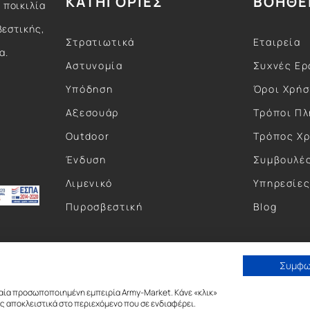
ΚΑΤΗΓΟΡΙΕΣ
ΒΟΗΘΕ
 ποικιλία
βεστικής,
Στρατιωτικά
Εταιρεία
α.
Αστυνομία
Συχνές Ερ
Υπόδηση
Όροι Χρή
Αξεσουάρ
Τρόποι Π
Outdoor
Τρόπος Χ
Ένδυση
Συμβουλέ
Λιμενικό
Υπηρεσίε
Πυροσβεστική
Blog
Συμφ
αία προσωποποιημένη εμπειρία Army-Market. Κάνε «κλικ»
 αποκλειστικά στο περιεχόμενο που σε ενδιαφέρει.