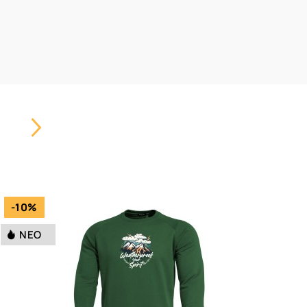
Carousel
Button
-10%
ΝΈΟ