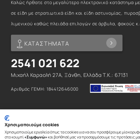
Καλώς ήρθατε στο μεγαλύτερο ηλεκτρονικό κατάστημα με
σε είδη με στρατιωτικά είδη και είδη αστυνομίας, πυροσ
λιμενικού καθώς πλειάδα επιλογών σε άρβυλα, φακούς κ.
ΚΑΤΑΣΤΗΜΑΤΑ
2541 021 622
Μιχαήλ Καραολή 27Α, Ξάνθη, Ελλάδα T.K.: 67131
Αριθμός ΓΕΜΗ: 184412646000
Χρησιμοποιούμε cookies
Χρησιμοποιούμε εργαλεία όπως τα cookies για να σου προσφέρουμε μία κορυφ
© 2026. All rights reserved
στο κουμπί
«Συμφωνώ»
και βοήθησέ μας να προσαρμόσουμε τις προτάσεις μας