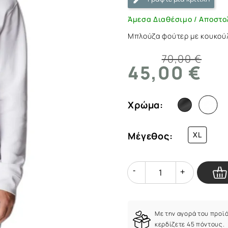
ArmyMarket.gr
Άμεσα Διαθέσιμο / Αποστο
Μπλούζα φούτερ με κουκούλα
70,00 €
45,00 €
Χρώμα:
Μέγεθος:
XL
Quantity
Quantity
Με την αγορά του προϊ
κερδίζετε 45 πόντους.