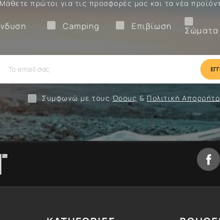
Μάθετε πρώτοι για τις προσφορές μας και τα νέα προϊόν
Ένδυση
Camping
Επιβίωση
νδυση
Camping
Επιβίωση
Σώματα
ίωση
Camping
Ένδυση
Συμφωνώ με τους
Όρους
&
Πολιτική Απορρήτ