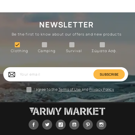
NEWSLETTER
Be the first to know about our offers and new products
Clothing
Camping
Survival
Forces

Clothing
Camping
Survival
Σώματα Ασφ.
Forces
Survival
Camping
Clothing
Your
email
I agree to the
Terms of Use
and
Privacy Policy
Facebook
Twitter
Tiktok
YouTube
Pinterest
Instagram