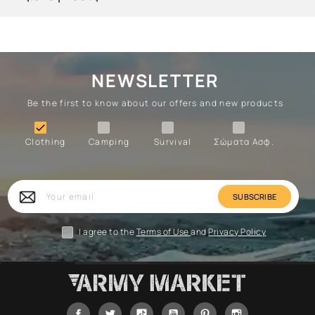
NEWSLETTER
Be the first to know about our offers and new products
Clothing
Camping
Survival
Forces

Clothing
Camping
Survival
Σώματα Ασφ.
Forces
Survival
Camping
Clothing
Your
email
I agree to the
Terms of Use
and
Privacy Policy
Facebook
Twitter
Tiktok
YouTube
Pinterest
Instagram