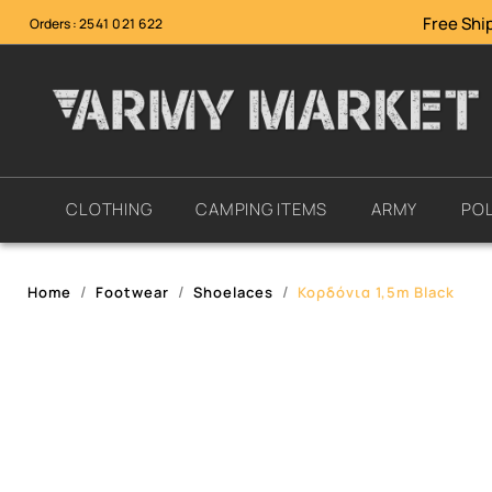
Free Ship
Orders :
2541 021 622
CLOTHING
CAMPING ITEMS
ARMY
POL
Home
Footwear
Shoelaces
Κορδόνια 1,5m Black