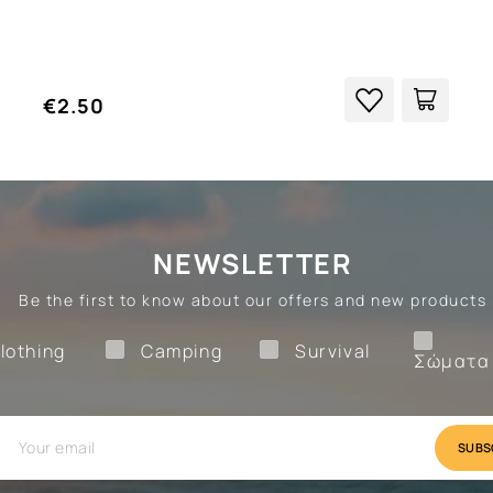
€2.50
NEWSLETTER
Be the first to know about our offers and new products
Clothing
Camping
Survival
lothing
Camping
Survival
Σώματα
val
Camping
Clothing