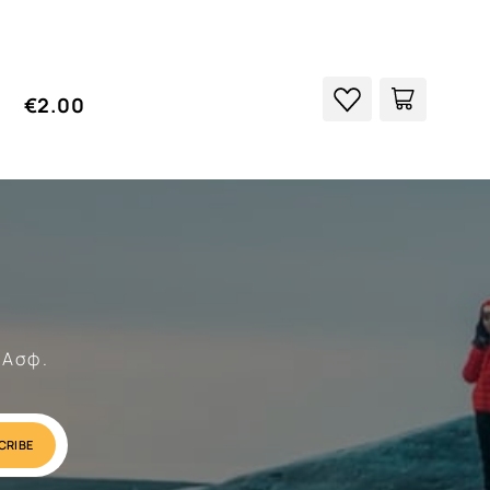
€2.00
Forces
 Ασφ.