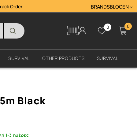
rack Order
BRANDS
BLOG
ΕΝ
0
0
Tracking
SURVIVAL
OTHER PRODUCTS
SURVIVAL
,5m Black
λή 1-3 ημέρες