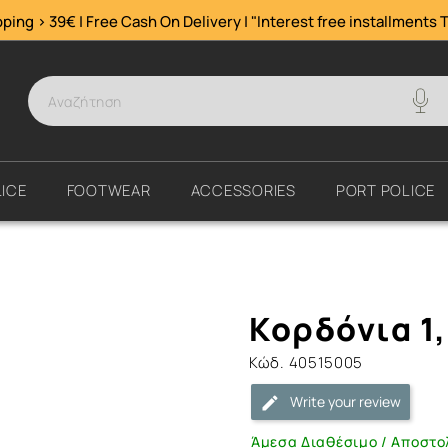
ping > 39€ | Free Cash On Delivery | "Interest free installments
T
ICE
FOOTWEAR
ACCESSORIES
PORT POLICE
Κορδόνια
Κορδόνια 1
1,5m
Black
Κώδ.
40515005
|
Write your review
ArmyMarket.gr
Άμεσα Διαθέσιμο / Αποστο