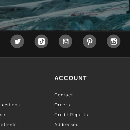
y
Facebook
Twitter
Tiktok
YouTube
Pinterest
Inst
ACCOUNT
Contact
questions
Orders
use
Credit Reports
methods
Addresses