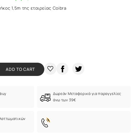
μήκος 1,5m της εταιρείας Coibra
ADD TO CART
 buy
Δωρεάν Μεταφορικά για παραγγελίες
άνω των 39€
ελαττωματικών