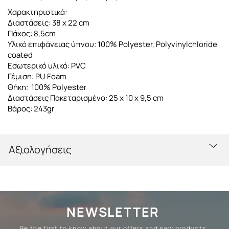
Χαρακτηριστικά:
Διαστάσεις: 38
x 22 cm
Πάχος: 8,5cm
Yλικό
επιφάνειας ύπνου:
100% Polyester, Polyvinylchloride
coated
Εσωτερικό υλικό: PVC
Γέμιση: PU Foam
Θήκη:
100% Polyester
Διαστάσεις Πακεταρισμένο:
25 x 10 x 9,5 cm
Βάρος: 243gr
Αξιολογήσεις
NEWSLETTER
Be the first to know about our offers and new products