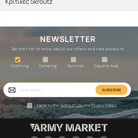
Κριτικές Skroutz
NEWSLETTER
Be the first to know about our offers and new products
Clothing
Camping
Survival
Forces

Clothing
Camping
Survival
Σώματα Ασφ.
Forces
Survival
Camping
Clothing
Your
email
I agree to the
Terms of Use
and
Privacy Policy