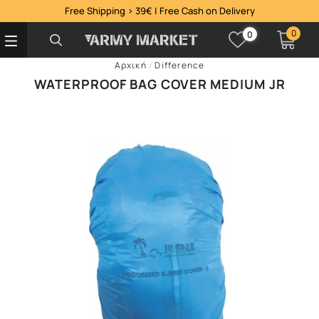
Free Shipping > 39€ | Free Cash on Delivery
0
0
Αρχική
/
Difference
WATERPROOF BAG COVER MEDIUM JR