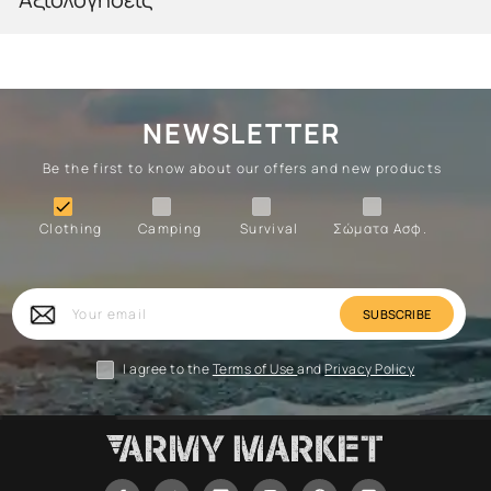
NEWSLETTER
Be the first to know about our offers and new products
Clothing
Camping
Survival
Forces

Clothing
Camping
Survival
Σώματα Ασφ.
Forces
Survival
Camping
Clothing
Your
email
I agree to the
Terms of Use
and
Privacy Policy
Facebook
Twitter
Tiktok
YouTube
Pinterest
Instagram