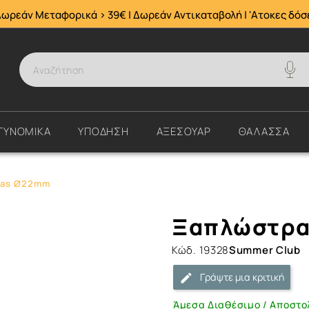
Δωρεάν Μεταφορικά > 39€ | Δωρεάν Αντικαταβολή | 'Ατοκες δόσ
ΤΥΝΟΜΙΚΑ
ΥΠΟΔΗΣΗ
ΑΞΕΣΟΥΑΡ
ΘΑΛΑΣΣΑ
vas Ø22mm
Ξαπλώστρα
Ξαπλώστρα
Polycamvas
Ø22mm
Κώδ.
19328
Summer Club
|
Γράψτε μια κριτική
ArmyMarket.gr
Άμεσα Διαθέσιμο / Αποστο