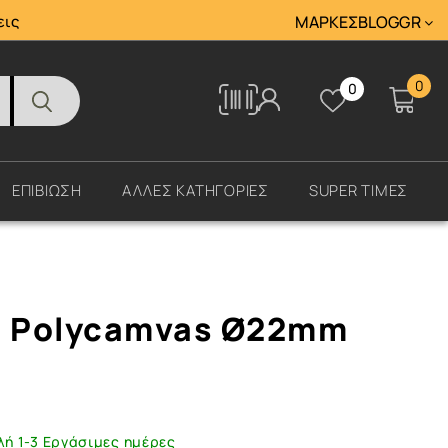
Tracking
εις
ΜΆΡΚΕΣ
BLOG
GR
0
0
Tracking
ΕΠΙΒΙΩΣΗ
ΑΛΛΕΣ ΚΑΤΗΓΟΡΙΕΣ
SUPER ΤΙΜΕΣ
 Polycamvas Ø22mm
λή 1-3 Εργάσιμες ημέρες