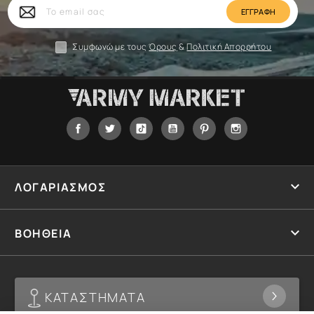
Το
email
σας
Συμφωνώ με τους
Όρους
&
Πολιτική Απορρήτου
Facebook
Twitter
Tiktok
YouTube
Pinterest
Instagram

ΛΟΓΑΡΙΑΣΜΟΣ

ΒΟΗΘΕΙΑ
ΚΑΤΑΣΤΗΜΑΤΑ