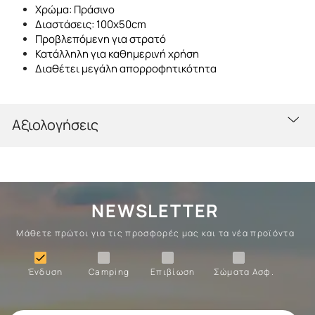
Χρώμα: Πράσινο
Διαστάσεις: 100x50cm
Προβλεπόμενη για στρατό
Κατάλληλη για καθημερινή χρήση
Διαθέτει μεγάλη απορροφητικότητα
Αξιολογήσεις
NEWSLETTER
Μάθετε πρώτοι για τις προσφορές μας και τα νέα προϊόντα
Ένδυση
Camping
Επιβίωση
Σώματα

Ένδυση
Camping
Επιβίωση
Σώματα Ασφ.
Σώματα
Επιβίωση
Camping
Ένδυση