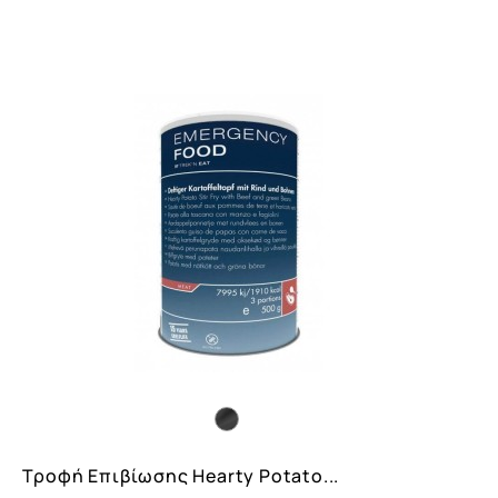
Carousel
Button
Τροφή Eπιβίωσης Hearty Potato...