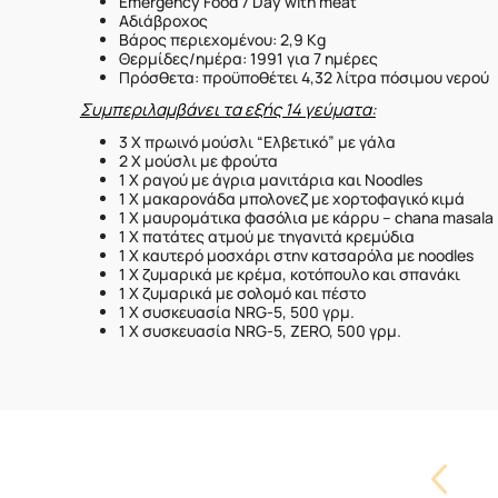
Emergency Food 7 Day with meat
Αδιάβροχος
Βάρος περιεχομένου: 2,9 Kg
Θερμίδες/ημέρα: 1991 για 7 ημέρες
Πρόσθετα: προϋποθέτει 4,32 λίτρα πόσιμου νερού
Συμπεριλαμβάνει τα εξής 14 γεύματα:
3 Χ πρωινό μούσλι “Ελβετικό” με γάλα
2 Χ μούσλι με φρούτα
1 Χ ραγού με άγρια μανιτάρια και Noodles
1 Χ μακαρονάδα μπολονεζ με χορτοφαγικό κιμά
1 X μαυρομάτικα φασόλια με κάρρυ – chana masala
1 X πατάτες ατμού με τηγανιτά κρεμύδια
1 Χ καυτερό μοσχάρι στην κατσαρόλα με noodles
1 Χ ζυμαρικά με κρέμα, κοτόπουλο και σπανάκι
1 Χ ζυμαρικά με σολομό και πέστο
1 Χ συσκευασία NRG-5, 500 γρμ.
1 Χ συσκευασία NRG-5, ZERO, 500 γρμ.