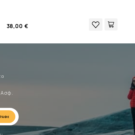
38,00 €
τα
Σώματα
 Ασφ.
ου