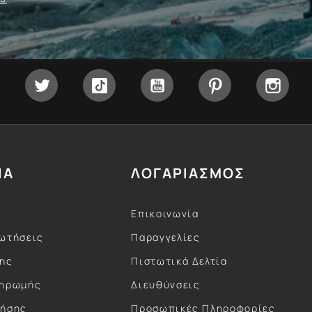
Facebook
Twitter
Tiktok
YouTube
Pinterest
Inst
ΙΑ
ΛΟΓΑΡΙΑΣΜΟΣ
Επικοινωνία
ωτήσεις
Παραγγελίες
σης
Πιστωτικά Δελτία
ληρωμής
Διευθύνσεις
ρήσης
Προσωπικές Πληροφορίες