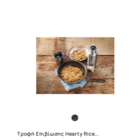
Carouse
Button
Τροφή Eπιβίωσης Hearty Rice...