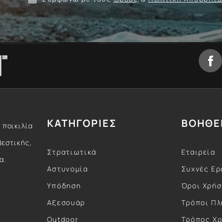
ΚΑΤΗΓΟΡΙΕΣ
ΒΟΗΘΕ
 ποικιλία
βεστικής,
Στρατιωτικά
Εταιρεία
α.
Αστυνομία
Συχνές Ερ
Υπόδηση
Όροι Χρή
Αξεσουάρ
Τρόποι Π
Outdoor
Τρόπος Χ