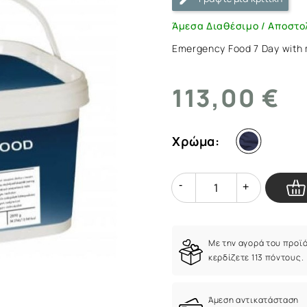
with
Treak
Άμεσα Διαθέσιμο / Αποστο
N'
Emergency Food 7 Day with
Eat
|
ArmyMarket.gr
113,00 €
Χρώμα:
Quantity
Quantity
Με την αγορά του προϊ
κερδίζετε 113 πόντους.
Άμεση αντικατάσταση