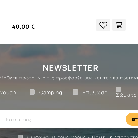
40,00 €
NEWSLETTER
Μάθετε πρώτοι για τις προσφορές μας και τα νέα προϊόν
Ένδυση
Camping
Επιβίωση
νδυση
Camping
Επιβίωση
Σώματα
ίωση
Camping
Ένδυση
Συμφωνώ με τους
Όρους
&
Πολιτική Απορρήτ