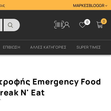
Tracking
εις
ΜΆΡΚΕΣ
BLOG
GR
0
0
Tracking
ΕΠΙΒΙΩΣΗ
ΑΛΛΕΣ ΚΑΤΗΓΟΡΙΕΣ
SUPER ΤΙΜΕΣ
τροφής Emergency Food
reak N' Eat
T