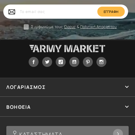
Το
email
σας
Συμφωνώ με τους
Όρους
&
Πολιτική Απορρήτου
Facebook
Twitter
Tiktok
YouTube
Pinterest
Instagram

ΛΟΓΑΡΙΑΣΜΟΣ

ΒΟΗΘΕΙΑ
ΚΑΤΑΣΤΗΜΑΤΑ