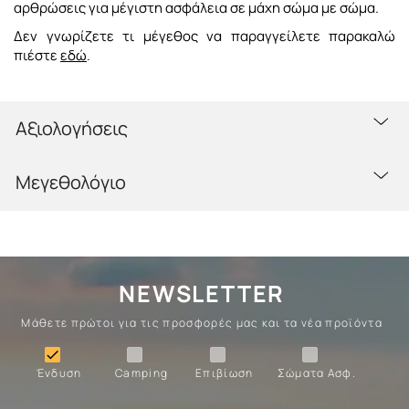
αρθρώσεις για μέγιστη ασφάλεια σε μάχη σώμα με σώμα.
Δεν γνωρίζετε τι μέγεθος να παραγγείλετε παρακαλώ
πιέστε
εδώ
.
Αξιολογήσεις
Μεγεθολόγιο
NEWSLETTER
Μάθετε πρώτοι για τις προσφορές μας και τα νέα προϊόντα
Ένδυση
Camping
Επιβίωση
Σώματα

Ένδυση
Camping
Επιβίωση
Σώματα Ασφ.
Σώματα
Επιβίωση
Camping
Ένδυση