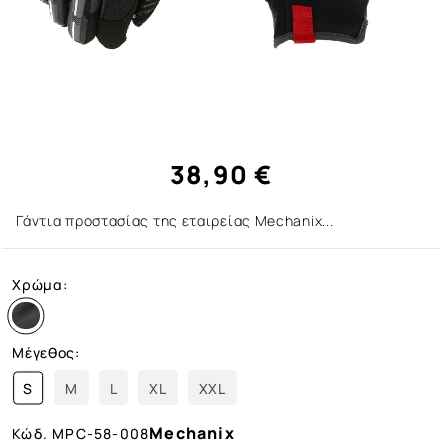
38,90 €
Γάντια προστασίας της εταιρείας Mechanix...
Χρώμα:
Μέγεθος:
S
M
L
XL
XXL
Mechanix
Κώδ.
MPC-58-008