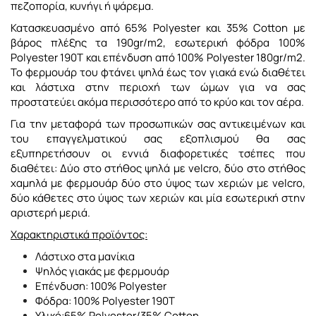
πεζοπορία, κυνήγι ή ψάρεμα.
Κατασκευασμένο από 65% Polyester και 35% Cotton με
βάρος πλέξης τα 190gr/m2, εσωτερική φόδρα 100%
Polyester 190T και επένδυση από 100% Polyester 180gr/m2.
Το φερμουάρ του φτάνει ψηλά έως τον γιακά ενώ διαθέτει
και λάστιχα στην περιοχή των ώμων για να σας
προστατεύει ακόμα περισσότερο από το κρύο και τον αέρα.
Για την μεταφορά των προσωπικών σας αντικειμένων και
του επαγγελματικού σας εξοπλισμού θα σας
εξυπηρετήσουν οι εννιά διαφορετικές τσέπες που
διαθέτει: Δύο στο στήθος ψηλά με velcro, δύο στο στήθος
χαμηλά με φερμουάρ δύο στο ύψος των χεριών με velcro,
δύο κάθετες στο ύψος των χεριών και μία εσωτερική στην
αριστερή μεριά.
Χαρακτηριστικά προϊόντος:
Λάστιχο στα μανίκια
Ψηλός γιακάς με φερμουάρ
Επένδυση: 100% Polyester
Φόδρα: 100% Polyester 190T
Υλικό:65% Polyester/35% Cotton