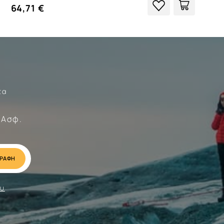
64,71 €
τα
Σώματα
 Ασφ.
ου