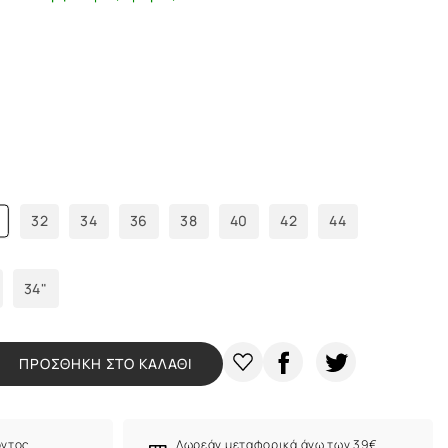
32
34
36
38
40
42
44
34"
ΠΡΟΣΘΗΚΗ ΣΤΟ ΚΑΛΑΘΙ
όντος
Δωρεάν μεταφορικά άνω των 39€