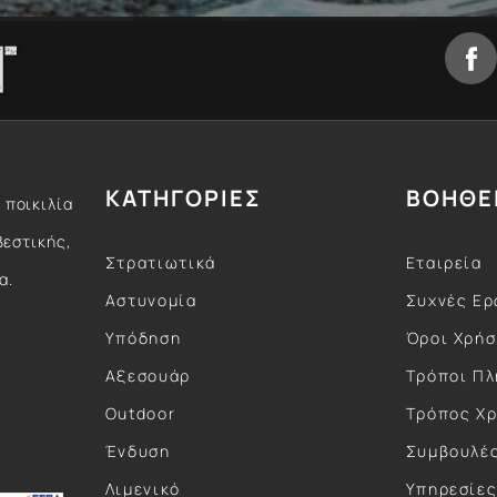
ΚΑΤΗΓΟΡΙΕΣ
ΒΟΗΘΕ
 ποικιλία
βεστικής,
Στρατιωτικά
Εταιρεία
α.
Αστυνομία
Συχνές Ερ
Υπόδηση
Όροι Χρή
Αξεσουάρ
Τρόποι Π
Outdoor
Τρόπος Χ
Ένδυση
Συμβουλέ
Λιμενικό
Υπηρεσίε