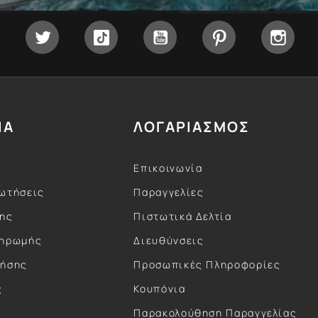
Facebook
Twitter
Tiktok
YouTube
Pinterest
Inst
ΙΑ
ΛΟΓΑΡΙΑΣΜΟΣ
Επικοινωνία
ωτήσεις
Παραγγελίες
σης
Πιστωτικά Δελτία
ληρωμής
Διευθύνσεις
ρήσης
Προσωπικές Πληροφορίες
ς
Κουπόνια
ς
Παρακολούθηση Παραγγελίας