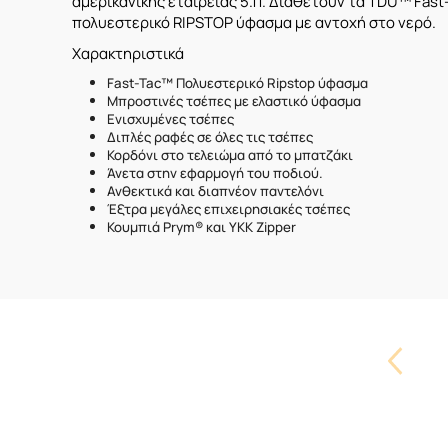
αμερικάνικής εταιρείας 5.11. Διαθέτουν τα TDU™ Fa
πολυεστερικό RIPSTOP ύφασμα με αντοχή στο νερό.
Χαρακτηριστικά
Fast-Tac™ Πολυεστερικό Ripstop ύφασμα
Μπροστινές τσέπες με ελαστικό ύφασμα
Ενισχυμένες τσέπες
Διπλές ραφές σε όλες τις τσέπες
Κορδόνι στο τελειώμα από το μπατζάκι
Άνετα στην εφαρμογή του ποδιού.
Ανθεκτικά και διαπνέον παντελόνι
Έξτρα μεγάλες επιχειρησιακές τσέπες
Κουμπιά Prym® και YKK Zipper
Carouse
Button