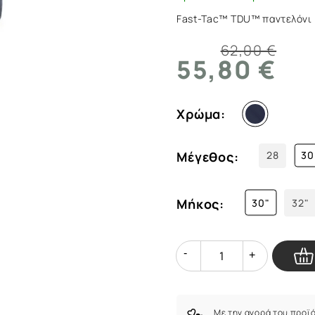
ArmyMarket.gr
Fast-Tac™ TDU™ παντελόνι
62,00 €
55,80 €
Χρώμα:
Μέγεθος:
28
30
Μήκος:
30"
32"
Quantity
Quantity
Με την αγορά του προϊ