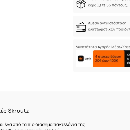
κερδίζετε 55 πόντους.
Άμεση αντικατάσταση
ελαττωματικών προϊόν
Δυνατότητα Αγοράς Μέσω Χρε
κές Skroutz
εί ένα από τα πιο διάσημα παντελόνια της