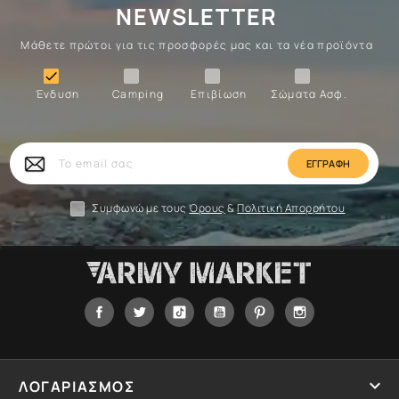
NEWSLETTER
Μάθετε πρώτοι για τις προσφορές μας και τα νέα προϊόντα
Ένδυση
Camping
Επιβίωση
Σώματα

Ένδυση
Camping
Επιβίωση
Σώματα Ασφ.
Σώματα
Επιβίωση
Camping
Ένδυση
Το
email
σας
Συμφωνώ με τους
Όρους
&
Πολιτική Απορρήτου
Facebook
Twitter
Tiktok
YouTube
Pinterest
Instagram

ΛΟΓΑΡΙΑΣΜΟΣ