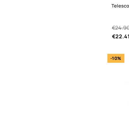
Telesco
€24.9
€22.4
-10%