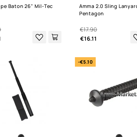
pe Baton 26" Mil-Tec
Amma 2.0 Sling Lanyar
Pentagon
0
€17.90
1
€16.11
-€5.10