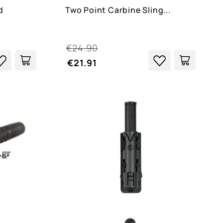
d
Two Point Carbine Sling...
€24.90
€21.91