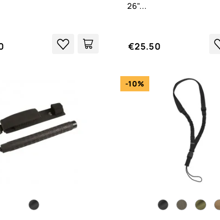
26"...
0
€25.50
-10%