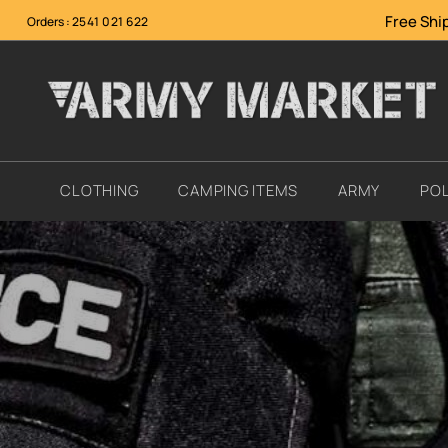
Free Ship
Orders :
2541 021 622
CLOTHING
CAMPING ITEMS
ARMY
POL