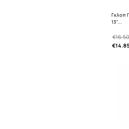
Γκλοπ 
13"...
€16.5
€14.8