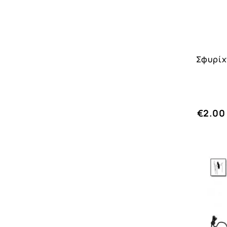
Σφυρίχ
€2.00