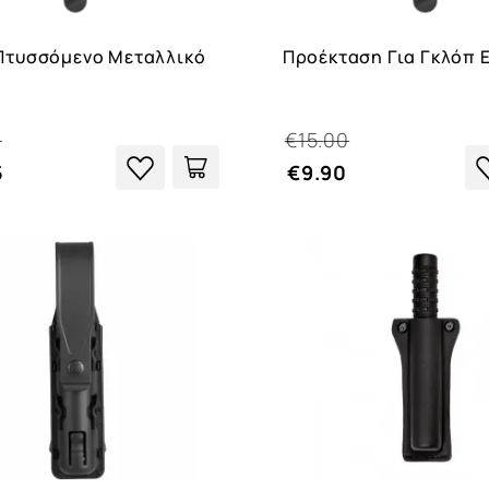
Πτυσσόμενο Μεταλλικό
Προέκταση Για Γκλόπ 
0
€15.00
5
€9.90