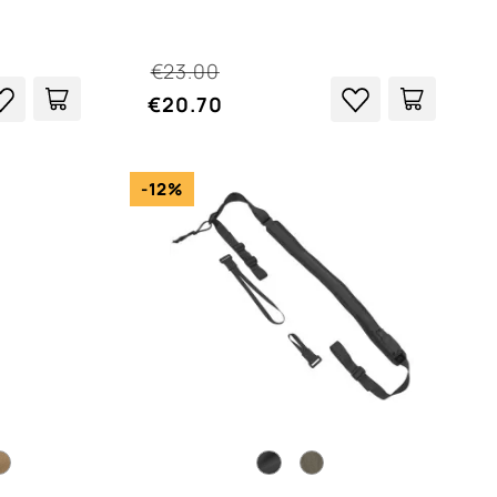
€23.00
€20.70
-12%