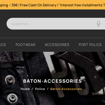
ping > 39€ | Free Cash On Delivery | "Interest free installments
T
ICE
FOOTWEAR
ACCESSORIES
PORT POLICE
BATON-ACCESSORIES
Home
Police
Baton-Accessories