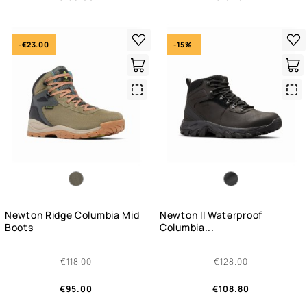
-€23.00
-15%
Quick
Qui
View
Vie
Newton Ridge Columbia Mid
Newton II Waterproof
Boots
Columbia...
€118.00
€128.00
€95.00
€108.80