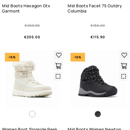
Mid Boots Hexagon Gtx
Mid Boots Facet 75 Outdry
Garmont
Columbia
€250.00
€150.00
€205.00
€115.90
-15%
-15%
Quick
Qui
View
Vie
Women Boot Slopside Peak
Mid Boots Women Newton