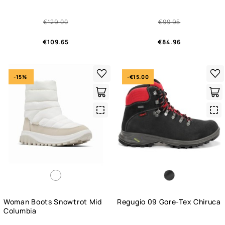
€129.00
€99.95
€109.65
€84.96
-15%
-€15.00
Quick
Qui
View
Vie
Woman Boots Snowtrot Mid
Regugio 09 Gore-Tex Chiruca
Columbia