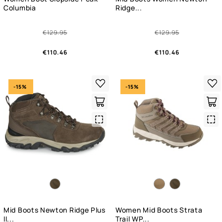
Columbia
Ridge...
€129.95
€129.95
€110.46
€110.46
-15%
-15%
Quick
Qui
View
Vie
Mid Boots Newton Ridge Plus
Women Mid Boots Strata
II...
Trail WP...