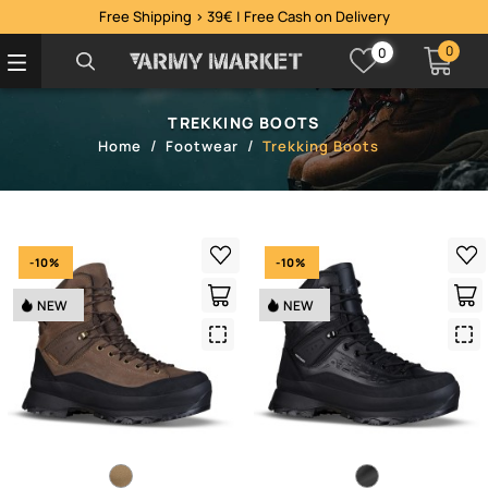
Free Shipping > 39€ | Free Cash on Delivery
0
0
TREKKING BOOTS
Home
Footwear
Trekking Boots
-10%
-10%
NEW
NEW
Quick
Qui
View
Vie