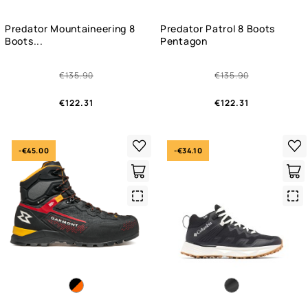
Predator Mountaineering 8
Predator Patrol 8 Boots
Boots...
Pentagon
€135.90
€135.90
€122.31
€122.31
-€45.00
-€34.10
Quick
Qui
View
Vie