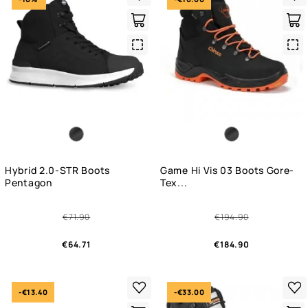
Quick
Qui
View
Vie
Hybrid 2.0-STR Boots
Game Hi Vis 03 Boots Gore-
Pentagon
Tex...
€71.90
€194.90
€64.71
€184.90
-€13.40
-€33.00