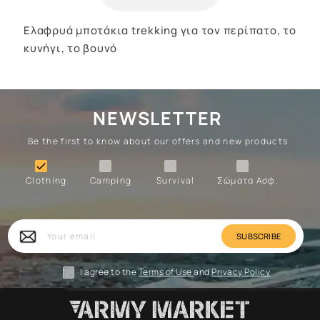
Ελαφρυά μποτάκια trekking για τον περίπατο, το
κυνήγι, το βουνό
NEWSLETTER
Be the first to know about our offers and new products
Clothing
Camping
Survival
Forces

Clothing
Camping
Survival
Σώματα Ασφ.
Forces
Survival
Camping
Clothing
Your
email
I agree to the
Terms of Use
and
Privacy Policy