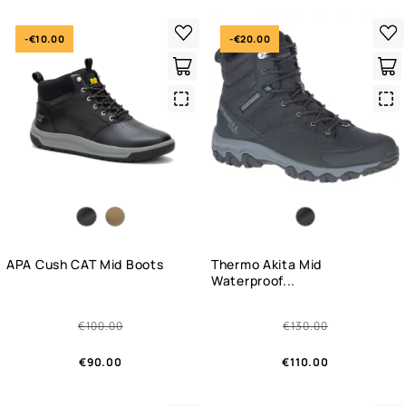
-€10.00
-€20.00
Quick
Qui
View
Vie
APA Cush CAT Mid Boots
Thermo Akita Mid
Waterproof...
€100.00
€130.00
€90.00
€110.00