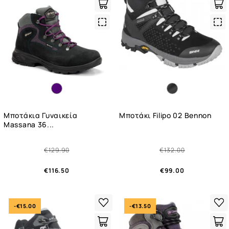
Quick
Qui
View
Vie
Μποτάκια Γυναικεία
Μποτάκι Filipo 02 Bennon
Massana 36...
€129.90
€132.00
€116.50
€99.00
-€15.00
-€13.50