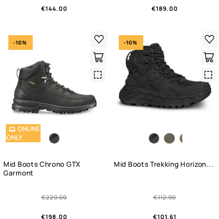
€144.00
€189.00
-10%
-10%
Quick
Qui
View
Vie
ONLINE
ONLY
Mid Boots Chrono GTX
Mid Boots Trekking Horizon...
Garmont
€220.00
€112.90
€198.00
€101.61