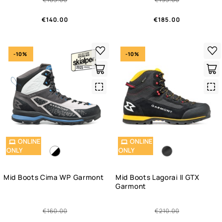
€140.00
€185.00
-10%
-10%
Quick
Qui
View
Vie
ONLINE
ONLINE
ONLY
ONLY
Mid Boots Cima WP Garmont
Mid Boots Lagorai II GTX
Garmont
€160.00
€210.00