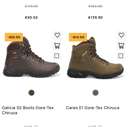
€110.00
€154.90
€93.50
€139.90
-€25.00
-€10.00
Quick
Qui
View
Vie
Galicia 02 Boots Gore-Tex
Cares 01 Gore-Tex Chiruca
Chiruca
€165.00
€195.00