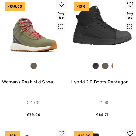
-€40.00
-10%
Quick
Qui
View
Vie
Women's Peak Mid Shoe...
Hybrid 2.0 Boots Pentagon
€119.00
€71.90
€79.00
€64.71
-10%
-€10.00