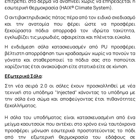
επιτρέπει στο δέρμα να αναπνέει χωρίς να επηρεάζεται η
εσωτερική θερμοκρασία (HAIX® Climate System).
Ο αντιβακτηριδιακός πάτος πέρα από τον ειδικό σχεδιασμό
και την ανατομία που φέρει ώστε να προσφέρει
ξεκούραστα πόδια απορροφά τον ιδρώτα ταχύτητα,
εγκλωβίζει τις μυρωδιές, αφαιρείται και πλένεται εύκολα.
Η ενδιάμεση σόλα κατασκευασμέν από PU προσφέρει
βέλτιστη απορρόφηση των κραδασμών χωρίς να πονούν τα
γόνατα
και σταθεροποιεί τα πόδια σας στο παπούτσι
χαρίζοντας έτσι
ανακούφιση
είτε στατικά είτε σε κίνηση.
Εξωτερικά Σόλα
:
Στη νέα σειρά 2.0 οι σόλες έχουν προσκολληθεί με νέα
τεχνική στο υπόδημα "Injected" κάνοντας το υπόδημα με
την σόλα ένα σώμα και αποφεύγοντας έτσι πιθανότητες
ξεκολλήματος.
Η σόλα του υποδήματος
είναι κατασκευασμένη από ένα
μείγμα καουτσούκ που αντέχει στο χρόνο ενώ ταυτόχρονα
προσφέρει μόνωση εσωτερικά προστατεύοντας το πόδι
από την εξωτερική θερμοκρασία του εδάφους σε