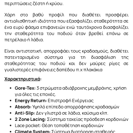
περιπτώσεις ζέστη ή κρύου.
Χάρη
στο βαθύ προφίλ που διαθέτει προσφέρει
αν
τιολισθητική ιδιότητα που εξασφαλίζει σταθερότητα σε
ένα ευρύ φάσμα επιφανειών ενώ ταυτόχρονα διασφαλίζει
την σταθερότητα του ποδιού όταν βρεθεί επάνω σε
πετρέλαιο ή λάδια.
Είναι αντιστατική, απορροφάει τους κραδασμούς, διαθέτει
πατενταρισμένο σύστημα για τη διασφάλιση της
σταθερότητας του ποδιού και δεν μαύρες ρίγες σε
γυαλιστερές επιφάνειες δαπέδου π.χ πλακάκια
Χαρακτηριστικά
:
Gore-Tex:
3 στρώματα αδιάβροχης μεμβράνης, χρήση
για όλες τις εποχές.
Energy Return:
Επιστροφή Ενέργειας
Absorb:
Υψηλό επίπεδο απορρόφησης κραδασμών
Anti-Slip:
Δεν γλιστρά σε λάδια, καύσιμα κλπ.
2 Zone Lacing:
Σύστημα ταχείας πρόσδεση κορδονιών
Lace pocket:
Θέση τοποθέτηση κορδονιών
Climate System:
Σύστημα διατήρηση σταθερής