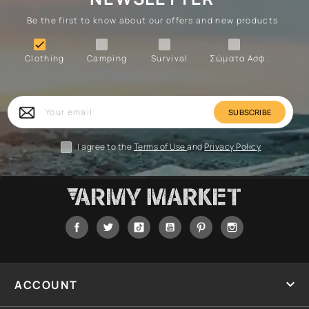
Be the first to know about our offers and new products
Clothing
Camping
Survival
Forces

Clothing
Camping
Survival
Σώματα Ασφ.
Forces
Survival
Camping
Clothing
Your
email
I agree to the
Terms of Use
and
Privacy Policy
Facebook
Twitter
Tiktok
YouTube
Pinterest
Instagram

ACCOUNT