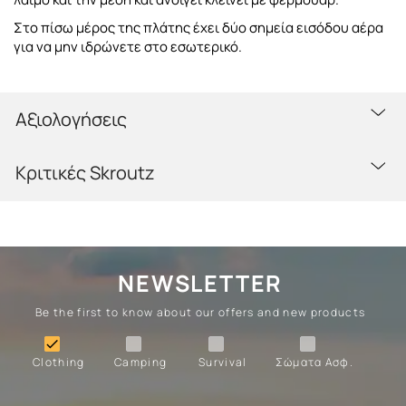
Στο πίσω μέρος της πλάτης έχει δύο σημεία εισόδου αέρα
για να μην ιδρώνετε στο εσωτερικό.
Αξιολογήσεις
Κριτικές Skroutz
NEWSLETTER
Be the first to know about our offers and new products
Clothing
Camping
Survival
Forces

Clothing
Camping
Survival
Σώματα Ασφ.
Forces
Survival
Camping
Clothing