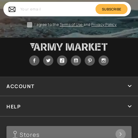
Your
email
I agree to the
Terms of Use
and
Privacy Policy
Facebook
Twitter
Tiktok
YouTube
Pinterest
Instagram

ACCOUNT

HELP
Stores