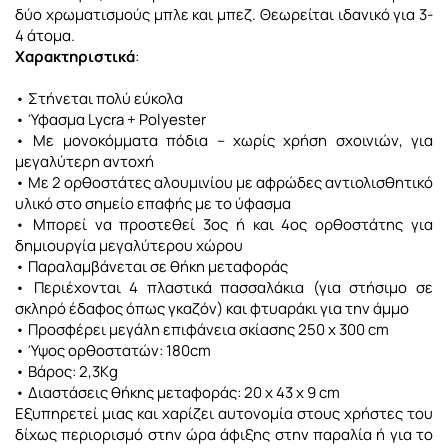
δύο χρωματισμούς μπλε και μπεζ. Θεωρείται ιδανικό για 3-
4 άτομα.
Χαρακτηριστικά
:
• Στήνεται πολύ εύκολα
• Ύφασμα Lycra + Polyester
• Με μονοκόμματα πόδια – χωρίς χρήση σχοινιών, για
μεγαλύτερη αντοχή
• Με 2 ορθοστάτες αλουμινίου με αφρώδες αντιολισθητικό
υλικό στο σημείο επαφής
με το ύφασμα
• Μπορεί να προστεθεί 3ος ή και 4ος ορθοστάτης για
δημιουργία μεγαλύτερου χώρου
• Παραλαμβάνεται σε θήκη μεταφοράς
• Περιέχονται 4 πλαστικά πασσαλάκια (για στήσιμο σε
σκληρό έδαφος όπως γκαζόν)
και φτυαράκι για την άμμο
• Προσφέρει μεγάλη επιφάνεια σκίασης 250 x 300 cm
• Ύψος ορθοστατών: 180cm
• Βάρος: 2,3Kg
• Διαστάσεις θήκης μεταφοράς: 20 x 43 x 9 cm
Εξυπηρετεί μιας και χαρίζει αυτονομία στους χρήστες του
δίχως περιορισμό στην ώρα άφιξης στην παραλία ή για το