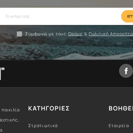
ίωση
Camping
Ένδυση
Συμφωνώ με τους
Όρους
&
Πολιτική Απορρήτ
ΚΑΤΗΓΟΡΙΕΣ
ΒΟΗΘΕ
 ποικιλία
βεστικής,
Στρατιωτικά
Εταιρεία
α.