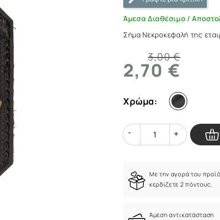
Tec
|
Άμεσα Διαθέσιμο / Αποστο
ArmyMarket.gr
Σήμα Νεκροκεφαλή της εται
3,00 €
2,70 €
Χρώμα:
Quantity
Quantity
Με την αγορά του προϊ
κερδίζετε 2 πόντους.
Άμεση αντικατάσταση