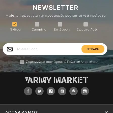
NEWSLETTER
Μάθετε πρώτοι για τις προσφορές μας και τα νέα προϊόντα
Ένδυση
Camping
Επιβίωση
Σώματα

Ένδυση
Camping
Επιβίωση
Σώματα Ασφ.
Σώματα
Επιβίωση
Camping
Ένδυση
Το
email
σας
Συμφωνώ με τους
Όρους
&
Πολιτική Απορρήτου
Facebook
Twitter
Tiktok
YouTube
Pinterest
Instagram

ΛΟΓΑΡΙΑΣΜΟΣ