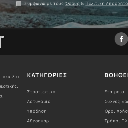
Συμφωνώ με τους
Όρους
&
Πολιτική Απορρήτ
ΚΑΤΗΓΟΡΙΕΣ
ΒΟΗΘΕ
 ποικιλία
βεστικής,
Στρατιωτικά
Εταιρεία
α.
Αστυνομία
Συχνές Ερ
Υπόδηση
Όροι Χρή
Αξεσουάρ
Τρόποι Π