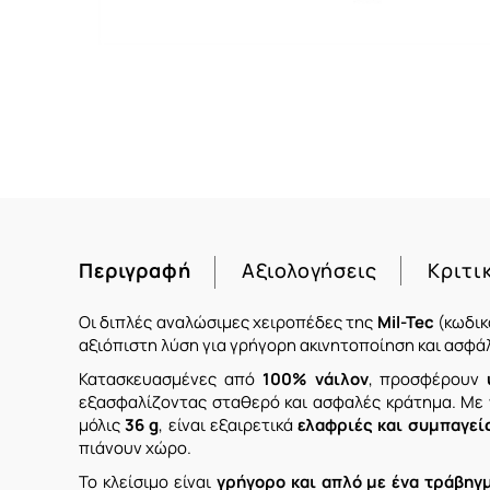
Περιγραφή
Αξιολογήσεις
Κριτι
Οι διπλές αναλώσιμες χειροπέδες της
Mil-Tec
(κωδι
αξιόπιστη λύση για γρήγορη ακινητοποίηση και ασφάλ
Κατασκευασμένες από
100% νάιλον
, προσφέρουν
εξασφαλίζοντας σταθερό και ασφαλές κράτημα. Με
μόλις
36 g
, είναι εξαιρετικά
ελαφριές και συμπαγεί
πιάνουν χώρο.
Το κλείσιμο είναι
γρήγορο και απλό με ένα τράβηγ