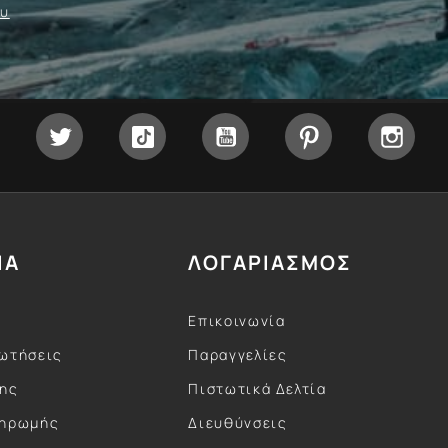
ου
Facebook
Twitter
Tiktok
YouTube
Pinterest
Inst
ΙΑ
ΛΟΓΑΡΙΑΣΜΟΣ
Επικοινωνία
ωτήσεις
Παραγγελίες
σης
Πιστωτικά Δελτία
ληρωμής
Διευθύνσεις