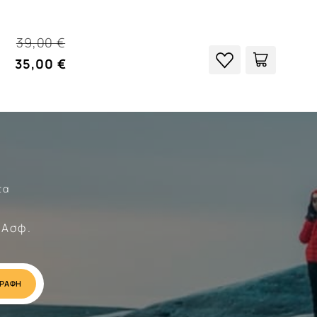
39,00 €
35,00 €
τα
Σώματα
 Ασφ.