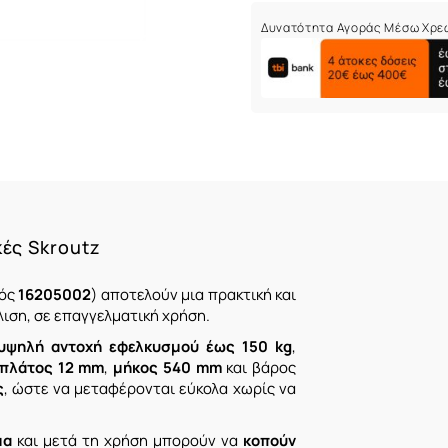
Δυνατότητα Αγοράς Μέσω Χρε
κές Skroutz
κός
16205002
) αποτελούν μια πρακτική και
ιση, σε επαγγελματική χρήση.
υψηλή αντοχή εφελκυσμού έως 150 kg
,
πλάτος 12 mm
,
μήκος 540 mm
και βάρος
ς
, ώστε να μεταφέρονται εύκολα χωρίς να
μα
και μετά τη χρήση μπορούν να
κοπούν