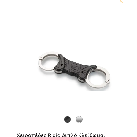
Carouse
Button
Χειροπέδες Rigid Διπλό Κλείδωμα...