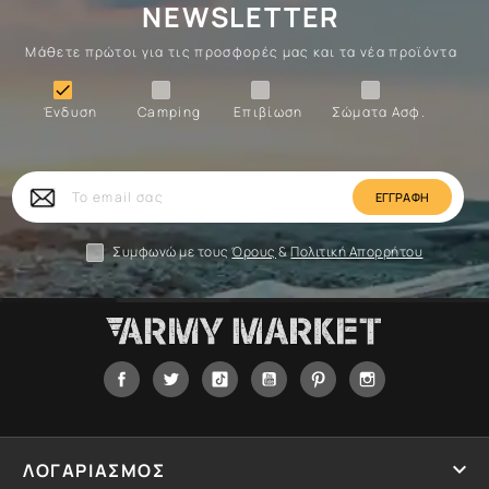
NEWSLETTER
Μάθετε πρώτοι για τις προσφορές μας και τα νέα προϊόντα
Ένδυση
Camping
Επιβίωση
Σώματα

Ένδυση
Camping
Επιβίωση
Σώματα Ασφ.
Σώματα
Επιβίωση
Camping
Ένδυση
Το
email
σας
Συμφωνώ με τους
Όρους
&
Πολιτική Απορρήτου
Facebook
Twitter
Tiktok
YouTube
Pinterest
Instagram

ΛΟΓΑΡΙΑΣΜΟΣ