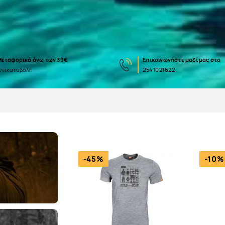
εταφορικά άνω των 39€
Eπικοινωνήστε μαζί μας στο
ντικαταβολή
2541021622
-45%
-10%