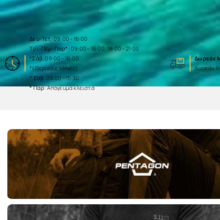
Δευ-Τετ:
09:00 – 16:00
Τρί-Πέμ-Παρ*:
09:00 – 16:00, 18:00 – 21:00
*Σάβ:
09:00 – 16:00
Δωρεάν Μ
*(Θερινούς Μήνες)
Δωρεάν Α
* Σάβ:
09:00 – 15:30
* Παρ:
Απόγευμα κλειστά
Tab ID - 30
Tab ID - 31