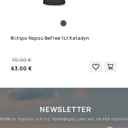
Φίλτρο Nερού BeFree 1Lt Katadyn
70,00 €
63,00 €
NEWSLETTER
Μάθετε πρώτοι για τις προσφορές μας και τα νέα προϊόν