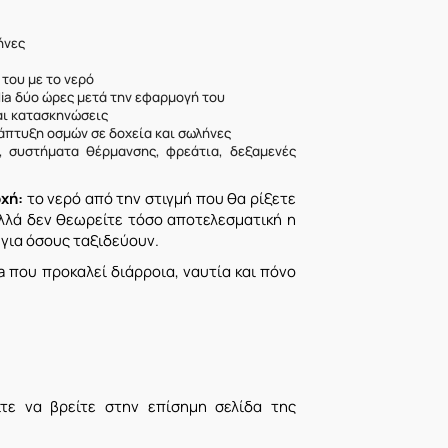
ήνες
του με το νερό
dia δύο ώρες μετά την εφαρμογή του
αι κατασκηνώσεις
άπτυξη οσμών σε δοχεία και σωλήνες
, συστήματα θέρμανσης, φρεάτια, δεξαμενές
χή:
το νερό από την στιγμή που θα ρίξετε
αλλά δεν θεωρείτε τόσο αποτελεσματική η
 για όσους ταξιδεύουν.
a που προκαλεί διάρροια, ναυτία και πόνο
τε να βρείτε στην επίσημη σελίδα της