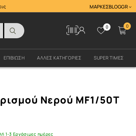
Tracking
εις
ΜΆΡΚΕΣ
BLOG
GR
0
0
Tracking
ΕΠΙΒΙΩΣΗ
ΑΛΛΕΣ ΚΑΤΗΓΟΡΙΕΣ
SUPER ΤΙΜΕΣ
ρισμού Νερού MF1/50T
λή 1-3 Εργάσιμες ημέρες