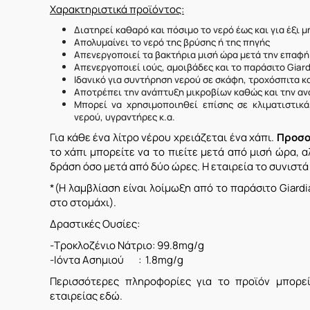
Χαρακτηριστικά προϊόντος:
Διατηρεί καθαρό και πόσιμο το νερό έως και για έξι μ
Απολυμαίνει το νερό της βρύσης ή της πηγής
Απενεργοποιεί τα βακτήρια μισή ώρα μετά την επαφή 
Απενεργοποιεί ιούς, αμοιβάδες και το παράσιτο Giar
Ιδανικό για συντήρηση νερού σε σκάφη, τροχόσπιτα κ
Αποτρέπει την ανάπτυξη μικροβίων καθώς και την αν
Μπορεί να χρησιμοποιηθεί επίσης σε κλιματιστικά
νερού, υγραντήρες κ.α.
Για κάθε ένα λίτρο νέρου χρειάζεται ένα χάπι.
Προσο
το χάπι μπορείτε να το πιείτε μετά από μισή ώρα, 
δράση όσο μετά από δύο ώρες. Η εταιρεία το συνιστά
*(Η λαμβλίαση είναι λοίμωξη από το παράσιτο Giardi
στο στομάχι).
Δραστικές Ουσίες:
-Τροκλοζένιο Νάτριο: 99.8mg/g
-Ιόντα Ασημιού : 1.8mg/g
Περισσότερες πληροφορίες για το προϊόν μπορεί
εταιρείας
εδώ.