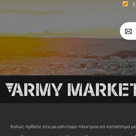
Έ

Σώματα
Το
Επιβ
email
σας
Καλώς ήρθατε στο μεγαλύτερο ηλεκτρονικό κατάστημα με