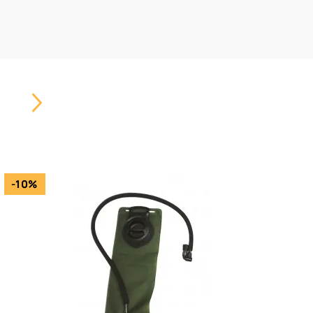
Carousel
Button
-10%