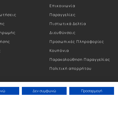
Επικοινωνία
ωτήσεις
Παραγγελίες
σης
Πιστωτικά Δελτία
ληρωμής
Διευθύνσεις
ρήσης
Προσωπικές Πληροφορίες
ς
Κουπόνια
ς
Παρακολούθηση Παραγγελίας
Πολιτική απορρήτου
ωνώ
Δεν συμφωνώ
Προσαρμογή
Concept by Paterman.
Κατασκευή eShop by Anontec