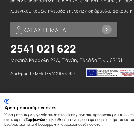
σε είδη με στρατιωτικά είδη και είδη αστυνομίας, πυροσ
λιμενικού καθώς πλειάδα επιλογών σε άρβυλα, φακούς κ.
ΚΑΤΑΣΤΗΜΑΤΑ
2541 021 622
Μιχαήλ Καραολή 27Α, Ξάνθη, Ελλάδα T.K.: 67131
Αριθμός ΓΕΜΗ: 184412646000
Χρησιμοποιούμε cookies
Χρησιμοποιούμε εργαλεία όπως τα cookies για να σου προσφέρουμε μία κορυφ
© 2026. All rights reserved
στο κουμπί
«Συμφωνώ»
και βοήθησέ μας να προσαρμόσουμε τις προτάσεις μας
Εναλλακτικά πάτα «Προσαρμογή» και κλίκαρε αυτά που θες!;