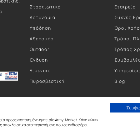
βεστικής,
Στρατιωτικά
Εταιρεία
α.
Αστυνομία
Συχνές Ερ
Υπόδηση
Όροι Χρή
Αξεσουάρ
Τρόποι Π
Outdoor
Τρόπος Χ
Ένδυση
Συμβουλέ
Λιμενικό
Υπηρεσίε
Πυροσβεστική
Blog
Συμφ
αία προσωποποιημένη εμπειρία Army-Market. Κάνε «κλικ»
 αποκλειστικά στο περιεχόμενο που σε ενδιαφέρει.