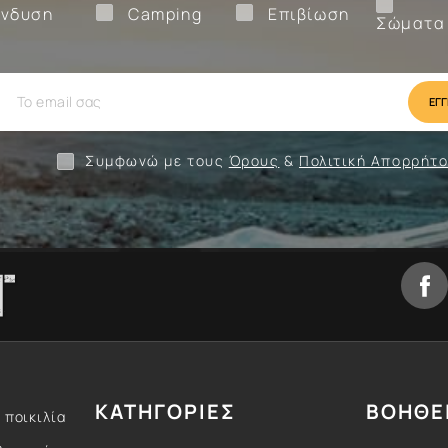
Ένδυση
Camping
Επιβίωση
νδυση
Camping
Επιβίωση
Σώματα
ίωση
Camping
Ένδυση
Συμφωνώ με τους
Όρους
&
Πολιτική Απορρήτ
ΚΑΤΗΓΟΡΙΕΣ
ΒΟΗΘΕ
 ποικιλία