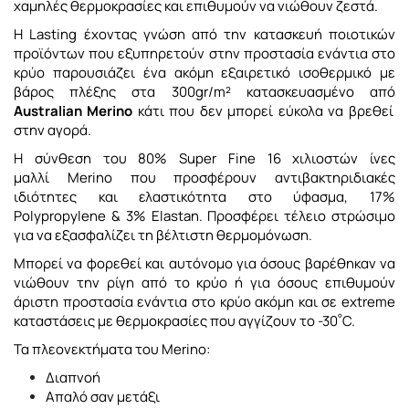
χαμηλές θερμοκρασίες και επιθυμούν να νιώθουν ζεστά.
H Lasting έχοντας γνώση από την κατασκευή ποιοτικών
προϊόντων που εξυπηρετούν στην προστασία ενάντια στο
κρύο παρουσιάζει ένα ακόμη εξαιρετικό ισοθερμικό με
βάρος πλέξης στα 300gr/m² κατασκευασμένο από
Australian Merino
κάτι που δεν μπορεί εύκολα να βρεθεί
στην αγορά.
Η σύνθεση του 80% Super Fine 16 χιλιοστών ίνες
μαλλί Merino που προσφέρουν αντιβακτηριδιακές
ιδιότητες και ελαστικότητα στο ύφασμα, 17%
Polypropylene & 3% Elastan. Προσφέρει τέλειο στρώσιμο
για να εξασφαλίζει τη βέλτιστη θερμομόνωση.
Μπορεί να φορεθεί και αυτόνομο για όσους βαρέθηκαν να
νιώθουν την ρίγη από το κρύο ή για όσους επιθυμούν
άριστη προστασία ενάντια στο κρύο ακόμη και σε extreme
°
καταστάσεις με θερμοκρασίες που αγγίζουν το -30
C.
Τα πλεονεκτήματα του Merino:
Διαπνοή
Απαλό σαν μετάξι