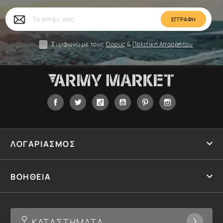
Το
email
σας
Συμφωνώ με τους
Όρους
&
Πολιτική Απορρήτου
Facebook
Twitter
Tiktok
YouTube
Pinterest
Instagram

ΛΟΓΑΡΙΑΣΜΟΣ

ΒΟΗΘΕΙΑ
ΚΑΤΑΣΤΗΜΑΤΑ