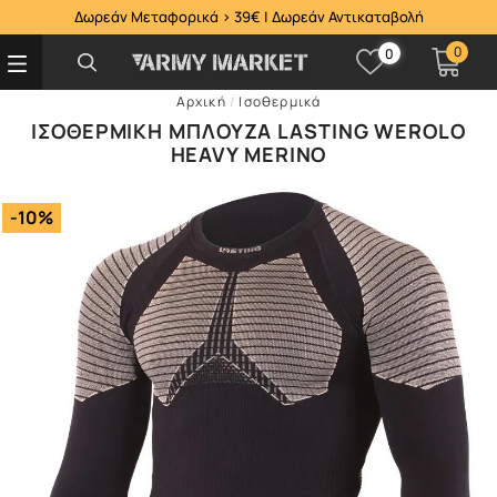
Δωρεάν Μεταφορικά > 39€ | Δωρεάν Αντικαταβολή
0
0
Αρχική
/
Ισοθερμικά
ΙΣΟΘΕΡΜΙΚΉ ΜΠΛΟΎΖΑ LASTING WEROLO
HEAVY MERINO
-10%