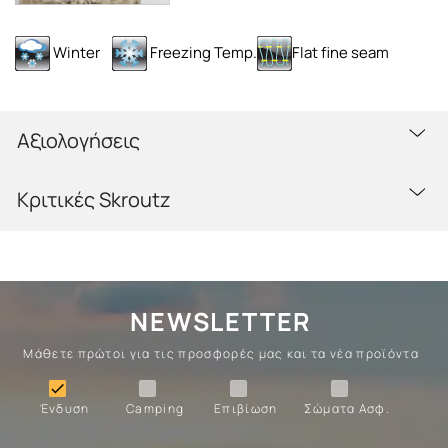
Winter
Freezing Temp.
Flat fine seam
Αξιολογήσεις
Κριτικές Skroutz
NEWSLETTER
Μάθετε πρώτοι για τις προσφορές μας και τα νέα προϊόντα
Ένδυση
Camping
Επιβίωση
Σώματα

Ένδυση
Camping
Επιβίωση
Σώματα Ασφ.
Σώματα
Επιβίωση
Camping
Ένδυση